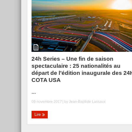
24h Series – Une fin de saison
spectaculaire : 25 nationalités au
départ de l’édition inaugurale des 24
COTA USA
...
09 novembre 2017
| by
Jean-Baptiste Lassaux
Lire