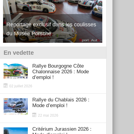
Reportage exclusif dans les coulisses
Découverte 
du Musée Porsche
12Cilindri 
En vedette
Rallye Bourgogne Côte
Chalonnaise 2026 : Mode
d’emploi !
02 juillet 2026
Rallye du Chablais 2026 :
Mode d’emploi !
22 mai 2026
Critérium Jurassien 2026 :