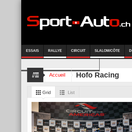
ESSAIS
RALLYE
CIRCUIT
SLALOM/CÔTE
D
COURSE DE CÔTE AYENT-ANZERE 2026
Hofo Racing
Accueil
Grid
List