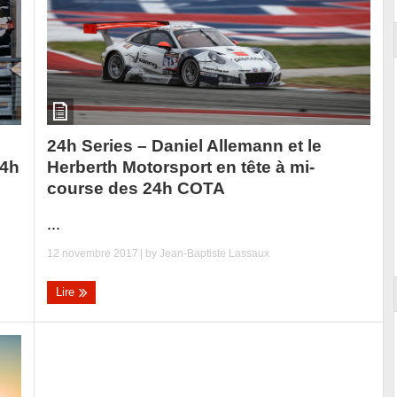
24h Series – Daniel Allemann et le
Herberth Motorsport en tête à mi-
24h
course des 24h COTA
...
12 novembre 2017
| by
Jean-Baptiste Lassaux
Lire