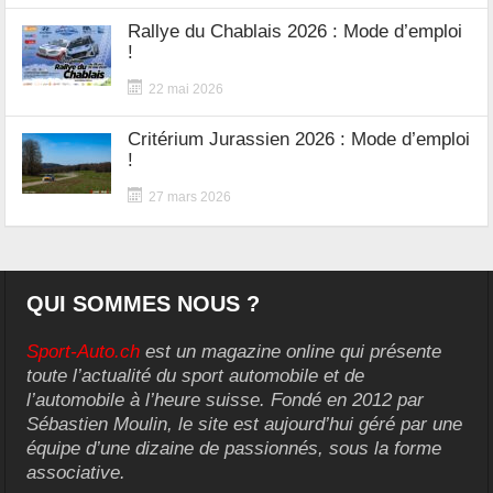
Rallye du Chablais 2026 : Mode d’emploi
!
22 mai 2026
Critérium Jurassien 2026 : Mode d’emploi
!
27 mars 2026
QUI SOMMES NOUS ?
Sport-Auto.ch
est un magazine online qui présente
toute l’actualité du sport automobile et de
l’automobile à l’heure suisse. Fondé en 2012 par
Sébastien Moulin, le site est aujourd’hui géré par une
équipe d’une dizaine de passionnés, sous la forme
associative.