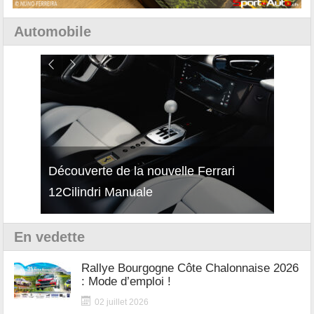
Automobile
isses
Découverte de la nouvelle Ferrari
Essai
12Cilindri Manuale
Shift
En vedette
Rallye Bourgogne Côte Chalonnaise 2026
: Mode d’emploi !
02 juillet 2026