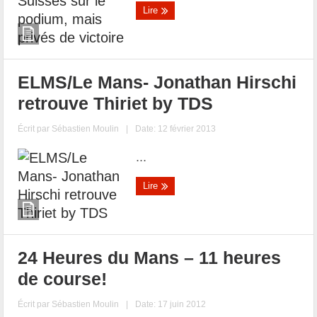
Lire
ELMS/Le Mans- Jonathan Hirschi
retrouve Thiriet by TDS
Écrit par
Sébastien Moulin
|
Date: 12 février 2013
...
Lire
24 Heures du Mans – 11 heures
de course!
Écrit par
Sébastien Moulin
|
Date: 17 juin 2012