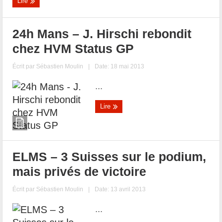
Lire
24h Mans – J. Hirschi rebondit
chez HVM Status GP
Écrit par
Sébastien Moulin
|
Date: 18 mai 2013
...
Lire
ELMS – 3 Suisses sur le podium,
mais privés de victoire
Écrit par
Sébastien Moulin
|
Date: 13 avril 2013
...