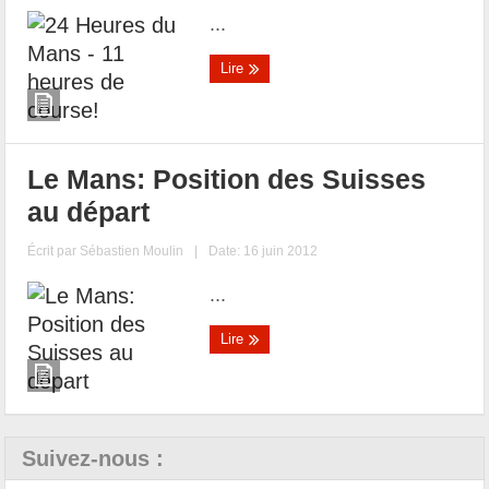
...
Lire
Le Mans: Position des Suisses
au départ
Écrit par
Sébastien Moulin
|
Date: 16 juin 2012
...
Lire
Suivez-nous :