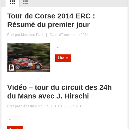
Tour de Corse 2014 ERC :
Résumé du premier jour
Écrit par
Massimo Prati
|
Date: 07 novembre 2014
...
Lire
Vidéo – tour du circuit des 24h
du Mans avec J. Hirschi
Écrit par
Sébastien Moulin
|
Date: 11 juin 2013
...