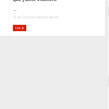
...
22 mai 2013
| by
Sébastien Moulin
Lire