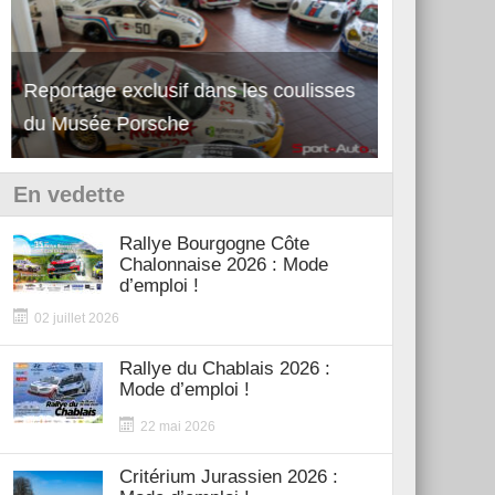
Reportage exclusif dans les coulisses
Découverte de la nouvelle Ferrari
Essai – Po
du Musée Porsche
12Cilindri Manuale
Shift
En vedette
Rallye Bourgogne Côte
Chalonnaise 2026 : Mode
d’emploi !
02 juillet 2026
Rallye du Chablais 2026 :
Mode d’emploi !
22 mai 2026
Critérium Jurassien 2026 :