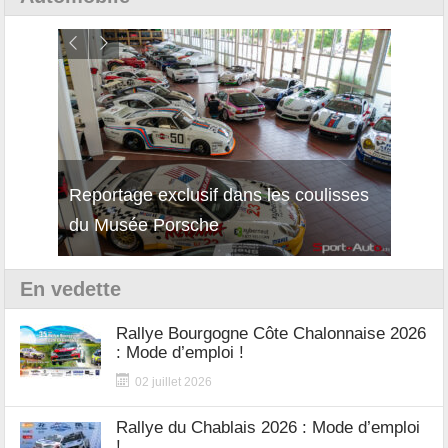
Reportage exclusif dans les coulisses
Décou
du Musée Porsche
12Cil
En vedette
Rallye Bourgogne Côte Chalonnaise 2026
: Mode d’emploi !
02 juillet 2026
Rallye du Chablais 2026 : Mode d’emploi
!