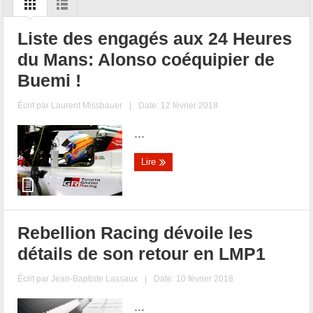
Liste des engagés aux 24 Heures
du Mans: Alonso coéquipier de
Buemi !
Écrit par
Laurent Missbauer
|
Date: 12 février 2018
...
Lire
Rebellion Racing dévoile les
détails de son retour en LMP1
Écrit par
Jean-Baptiste Lassaux
|
Date: 10 février 2018
...