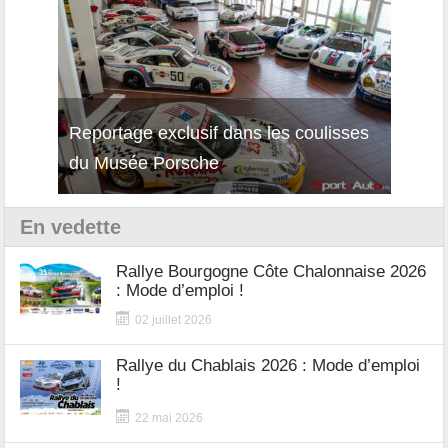
Reportage exclusif dans les coulisses
Décou
du Musée Porsche
12Cil
En vedette
Rallye Bourgogne Côte Chalonnaise 2026
: Mode d’emploi !
02 juillet 2026
Rallye du Chablais 2026 : Mode d’emploi
!
22 mai 2026