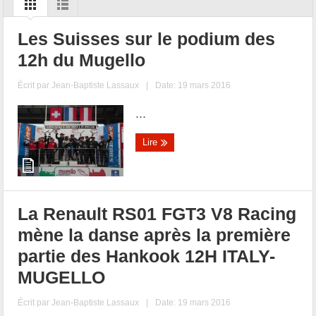
Les Suisses sur le podium des
12h du Mugello
Écrit par
Jean-Baptiste Lassaux
|
Date: 19 mars 2016
...
Lire
La Renault RS01 FGT3 V8 Racing
mène la danse après la première
partie des Hankook 12H ITALY-
MUGELLO
Écrit par
Jean-Baptiste Lassaux
|
Date: 19 mars 2016