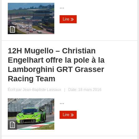
...
Lire
12H Mugello – Christian
Engelhart offre la pole à la
Lamborghini GRT Grasser
Racing Team
Écrit par
Jean-Baptiste Lassaux
|
Date: 18 mars 2016
...
Lire