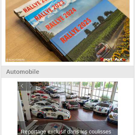
Automobile
Reportage exclusif dans les coulisses
Décou