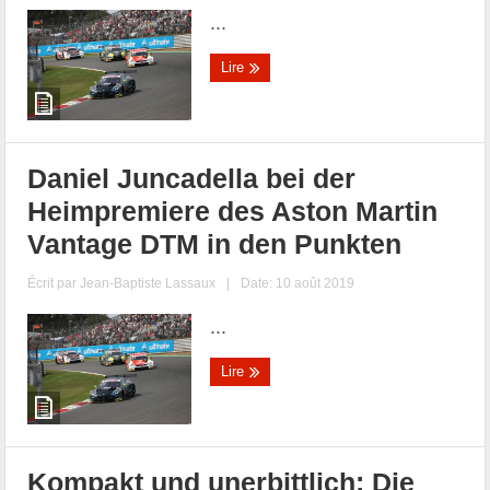
...
Lire
Daniel Juncadella bei der
Heimpremiere des Aston Martin
Vantage DTM in den Punkten
Écrit par
Jean-Baptiste Lassaux
|
Date: 10 août 2019
...
Lire
Kompakt und unerbittlich: Die