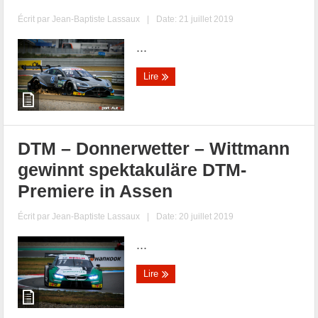
Écrit par
Jean-Baptiste Lassaux
|
Date: 21 juillet 2019
...
Lire
DTM – Donnerwetter – Wittmann
gewinnt spektakuläre DTM-
Premiere in Assen
Écrit par
Jean-Baptiste Lassaux
|
Date: 20 juillet 2019
...
Lire