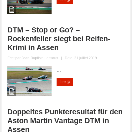
DTM – Stop or Go? –
Rockenfeller siegt bei Reifen-
Krimi in Assen
Écrit par
Jean-Baptiste Lassaux
|
Date: 21 juillet 2019
...
Lire
Doppeltes Punkteresultat für den
Aston Martin Vantage DTM in
Assen