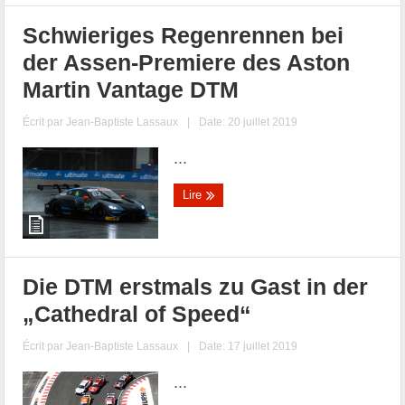
Schwieriges Regenrennen bei
der Assen-Premiere des Aston
Martin Vantage DTM
Écrit par
Jean-Baptiste Lassaux
|
Date: 20 juillet 2019
...
Lire
Die DTM erstmals zu Gast in der
„Cathedral of Speed“
Écrit par
Jean-Baptiste Lassaux
|
Date: 17 juillet 2019
...