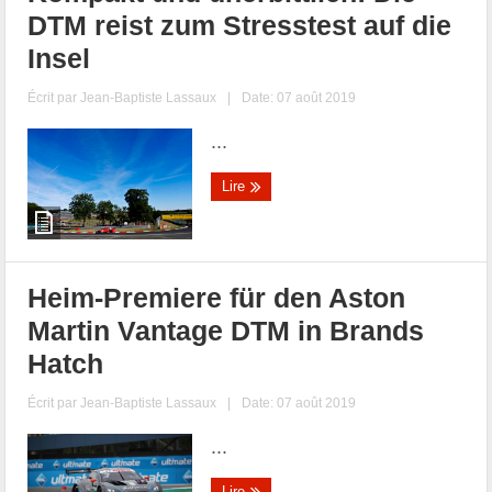
DTM reist zum Stresstest auf die
Insel
Écrit par
Jean-Baptiste Lassaux
|
Date: 07 août 2019
...
Lire
Heim-Premiere für den Aston
Martin Vantage DTM in Brands
Hatch
Écrit par
Jean-Baptiste Lassaux
|
Date: 07 août 2019
...
Lire