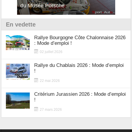
du Musée Porsche
12Cil
En vedette
Rallye Bourgogne Côte Chalonnaise 2026
: Mode d’emploi !
02 juillet 2026
Rallye du Chablais 2026 : Mode d’emploi
!
22 mai 2026
Critérium Jurassien 2026 : Mode d’emploi
!
27 mars 2026