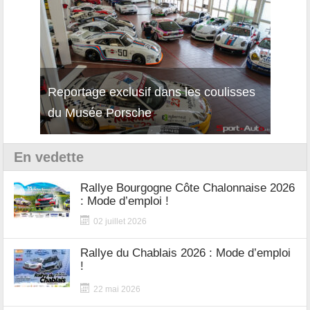
Reportage exclusif dans les coulisses
Décou
du Musée Porsche
12Cil
En vedette
Rallye Bourgogne Côte Chalonnaise 2026
: Mode d’emploi !
02 juillet 2026
Rallye du Chablais 2026 : Mode d’emploi
!
22 mai 2026