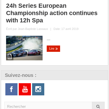
24h Series European
Championship action continues
with 12h Spa
Écrit par
Jean-Baptiste Lassaux
|
Date: 17 avril 2019
...
Lire
Suivez-nous :