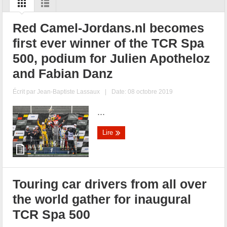
Red Camel-Jordans.nl becomes
first ever winner of the TCR Spa
500, podium for Julien Apotheloz
and Fabian Danz
Écrit par
Jean-Baptiste Lassaux
|
Date: 08 octobre 2019
...
Lire
Touring car drivers from all over
the world gather for inaugural
TCR Spa 500