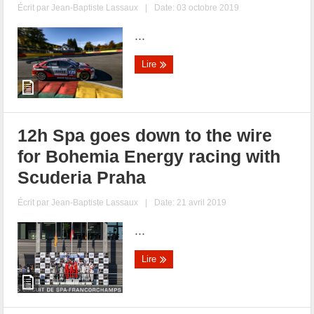
Écrit par
Jean-Baptiste Lassaux
|
Date: 03 octobre 2019
...
Lire
12h Spa goes down to the wire
for Bohemia Energy racing with
Scuderia Praha
Écrit par
Jean-Baptiste Lassaux
|
Date: 21 avril 2019
...
Lire