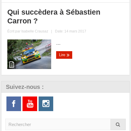
Qui succèdera à Sébastien
Carron ?
Écrit par
Isabelle Crausaz
|
Date: 14 mars 2017
...
Lire
Suivez-nous :