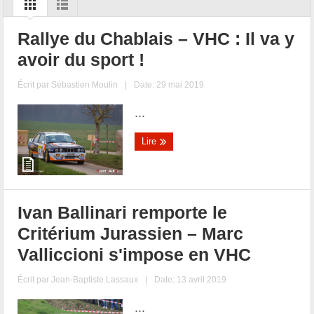
Rallye du Chablais – VHC : Il va y
avoir du sport !
Écrit par
Sébastien Moulin
|
Date: 29 mai 2019
...
Lire
Ivan Ballinari remporte le
Critérium Jurassien – Marc
Valliccioni s'impose en VHC
Écrit par
Jean-Baptiste Lassaux
|
Date: 13 avril 2019
...