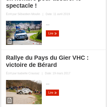
spectacle !
Écrit par
Sébastien Moulin
|
Date: 11 avril 2019
...
Lire
Rallye du Pays du Gier VHC :
victoire de Bérard
Écrit par
Isabelle Crausaz
|
Date: 19 mars 2017
...
Lire