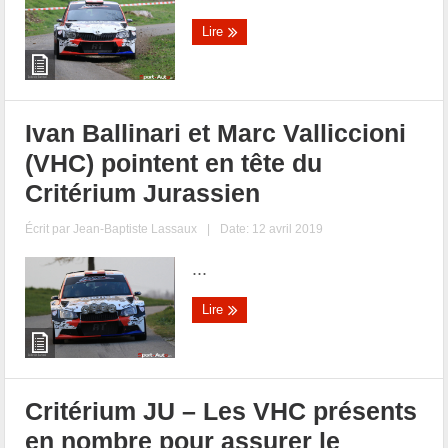
Lire
Ivan Ballinari et Marc Valliccioni
(VHC) pointent en tête du
Critérium Jurassien
Écrit par
Jean-Baptiste Lassaux
|
Date: 12 avril 2019
...
Lire
Critérium JU – Les VHC présents
en nombre pour assurer le