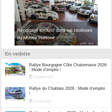
Reportage exclusif dans les coulisses
Décou
du Musée Porsche
12Cil
En vedette
Rallye Bourgogne Côte Chalonnaise 2026
: Mode d’emploi !
02 juillet 2026
Rallye du Chablais 2026 : Mode d’emploi
!
22 mai 2026