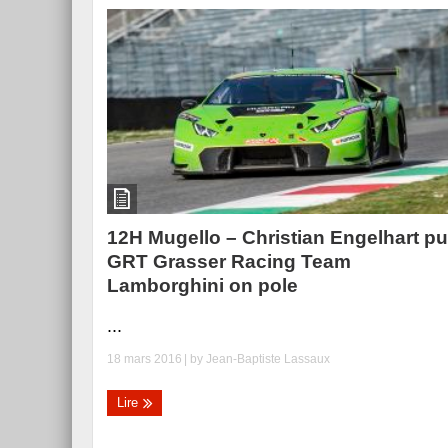
12H Mugello – Christian Engelhart pu
GRT Grasser Racing Team
Lamborghini on pole
...
18 mars 2016
| by
Jean-Baptiste Lassaux
Lire