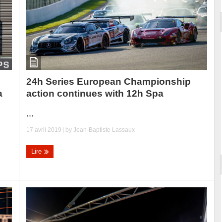
24h Series European Championship
action continues with 12h Spa
a
...
17 avril 2019
| by
Jean-Baptiste Lassaux
Lire