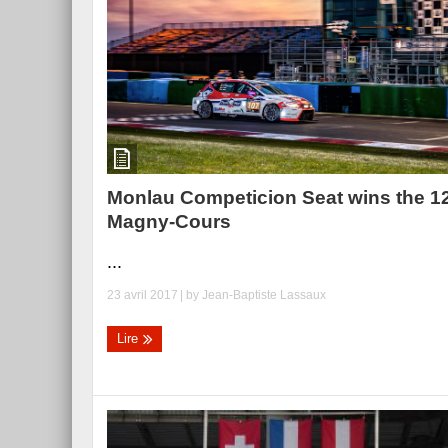
Monlau Competicion Seat wins the 1
Magny-Cours
...
23 avril 2017
| by
Jean-Baptiste Lassaux
Lire