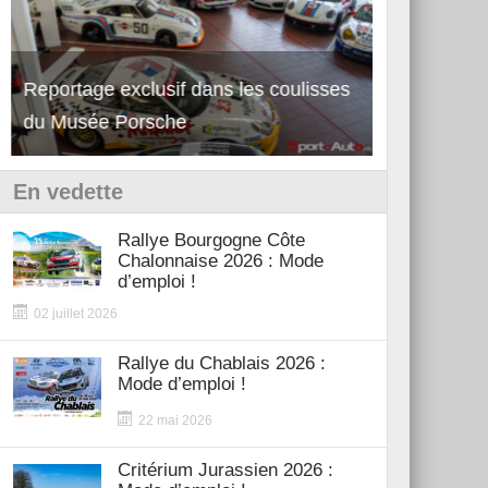
Reportage exclusif dans les coulisses
Découverte 
du Musée Porsche
12Cilindri 
En vedette
Rallye Bourgogne Côte
Chalonnaise 2026 : Mode
d’emploi !
02 juillet 2026
Rallye du Chablais 2026 :
Mode d’emploi !
22 mai 2026
Critérium Jurassien 2026 :