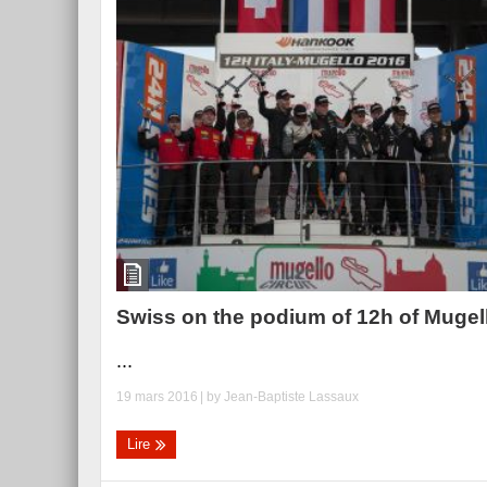
Swiss on the podium of 12h of Mugel
...
19 mars 2016
| by
Jean-Baptiste Lassaux
Lire