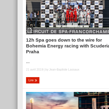
12h Spa goes down to the wire for
Bohemia Energy racing with Scuderi
Praha
...
21 avril 2019
| by
Jean-Baptiste Lassaux
Lire