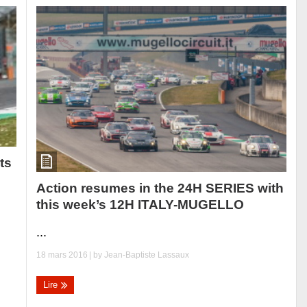
ts
Action resumes in the 24H SERIES with
this week’s 12H ITALY-MUGELLO
...
18 mars 2016
| by
Jean-Baptiste Lassaux
Lire