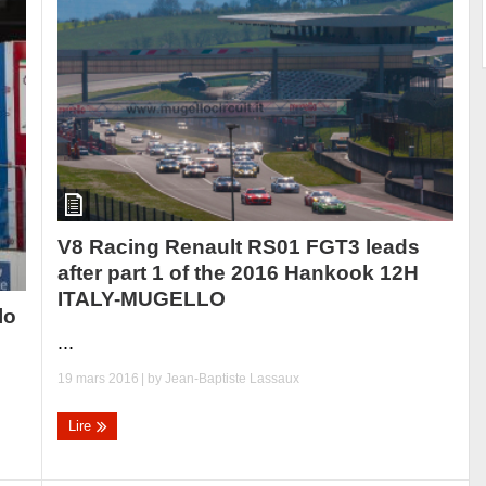
V8 Racing Renault RS01 FGT3 leads
after part 1 of the 2016 Hankook 12H
ITALY-MUGELLO
lo
...
19 mars 2016
| by
Jean-Baptiste Lassaux
Lire