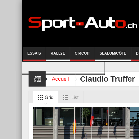
ESSAIS
RALLYE
CIRCUIT
SLALOM/CÔTE
D
COURSE DE CÔTE AYENT-ANZERE 2026
Claudio Truffer
Accueil
Grid
List