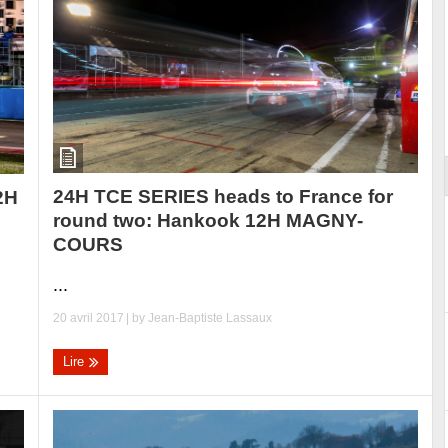
Essai – Morgan Supersport
24H TCE SERIES heads to France for
2H
round two: Hankook 12H MAGNY-
COURS
...
20 avril 2017
| by
Jean-Baptiste Lassaux
Lire