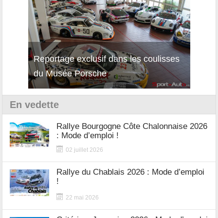
Reportage exclusif dans les coulisses
Décou
du Musée Porsche
12Cil
En vedette
Rallye Bourgogne Côte Chalonnaise 2026
: Mode d’emploi !
02 juillet 2026
Rallye du Chablais 2026 : Mode d’emploi
!
22 mai 2026