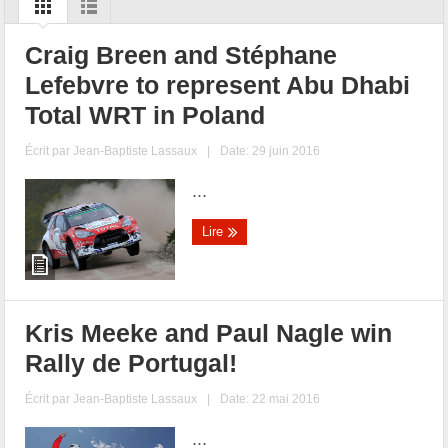
Craig Breen and Stéphane
Lefebvre to represent Abu Dhabi
Total WRT in Poland
Écrit par
Jean-Baptiste Lassaux
|
Date: 29 juin 2016
...
Lire
Kris Meeke and Paul Nagle win
Rally de Portugal!
Écrit par
Jean-Baptiste Lassaux
|
Date: 22 mai 2016
...