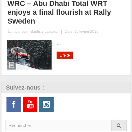
WRC – Abu Dhabi Total WRT
enjoys a final flourish at Rally
Sweden
Écrit par
Jean-Baptiste Lassaux
|
Date: 15 février 2016
...
Lire
Suivez-nous :