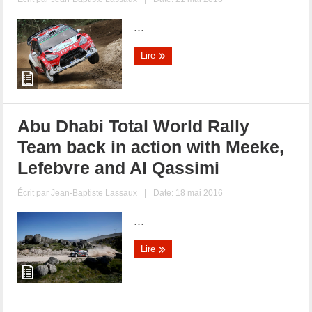
...
Lire
Abu Dhabi Total World Rally
Team back in action with Meeke,
Lefebvre and Al Qassimi
Écrit par
Jean-Baptiste Lassaux
|
Date: 18 mai 2016
...
Lire