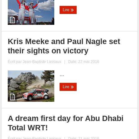
Lire
Kris Meeke and Paul Nagle set
their sights on victory
Écrit par
Jean-Baptiste Lassaux
|
Date: 22 mai 2016
...
Lire
A dream first day for Abu Dhabi
Total WRT!
Écrit par
Jean-Baptiste Lassaux
|
Date: 21 mai 2016