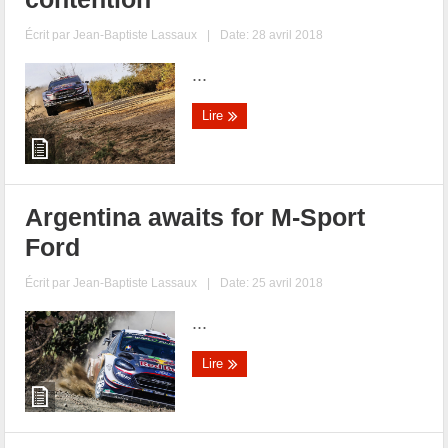
Écrit par
Jean-Baptiste Lassaux
|
Date: 28 avril 2018
...
Lire
Argentina awaits for M-Sport
Ford
Écrit par
Jean-Baptiste Lassaux
|
Date: 25 avril 2018
...
Lire