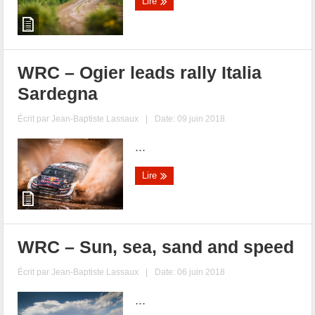
Lire
WRC – Ogier leads rally Italia
Sardegna
Écrit par
Jean-Baptiste Lassaux
|
Date: 09 juin 2018
...
Lire
WRC – Sun, sea, sand and speed
Écrit par
Jean-Baptiste Lassaux
|
Date: 06 juin 2018
...