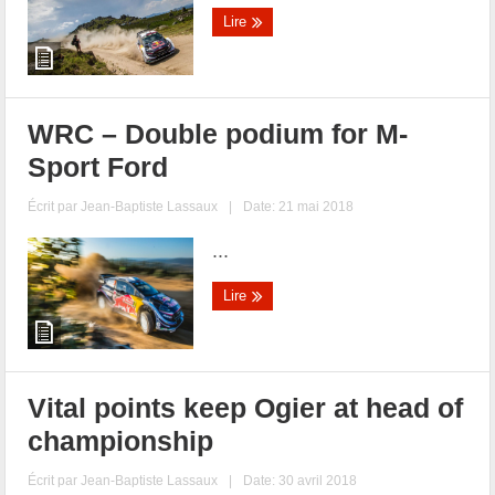
Lire
WRC – Double podium for M-
Sport Ford
Écrit par
Jean-Baptiste Lassaux
|
Date: 21 mai 2018
...
Lire
Vital points keep Ogier at head of
championship
Écrit par
Jean-Baptiste Lassaux
|
Date: 30 avril 2018