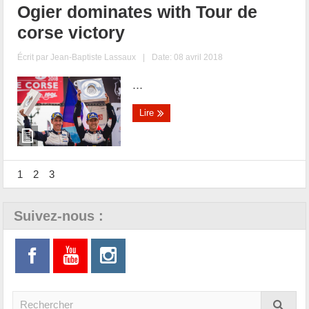
Ogier dominates with Tour de
corse victory
Écrit par
Jean-Baptiste Lassaux
|
Date: 08 avril 2018
...
Lire
1
2
3
Suivez-nous :