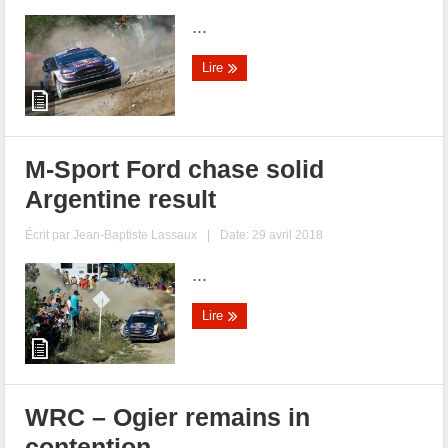
...
Lire
M-Sport Ford chase solid
Argentine result
Écrit par
Jean-Baptiste Lassaux
|
Date: 29 avril 2018
...
Lire
WRC – Ogier remains in
contention