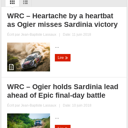
WRC – Heartache by a heartbat
as Ogier misses Sardinia victory
Écrit par
Jean-Baptiste Lassaux
|
Date: 11 juin 2018
...
Lire
WRC – Ogier holds Sardinia lead
ahead of Epic final-day battle
Écrit par
Jean-Baptiste Lassaux
|
Date: 10 juin 2018
...