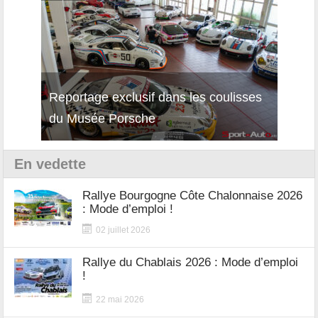
Reportage exclusif dans les coulisses
Décou
du Musée Porsche
12Cil
En vedette
Rallye Bourgogne Côte Chalonnaise 2026
: Mode d’emploi !
02 juillet 2026
Rallye du Chablais 2026 : Mode d’emploi
!
22 mai 2026