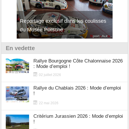
Reportage exclusif dans les coulisses
Décou
du Musée Porsche
12Cil
En vedette
Rallye Bourgogne Côte Chalonnaise 2026
: Mode d’emploi !
02 juillet 2026
Rallye du Chablais 2026 : Mode d’emploi
!
22 mai 2026
Critérium Jurassien 2026 : Mode d’emploi
!