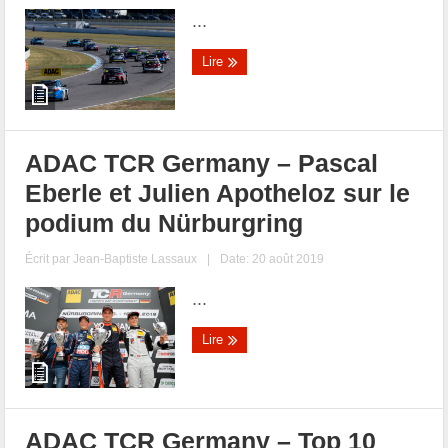
...
Lire
ADAC TCR Germany – Pascal
Eberle et Julien Apotheloz sur le
podium du Nürburgring
Écrit par
Jean-Baptiste Lassaux
|
Date: 20 août 2019
...
Lire
ADAC TCR Germany – Top 10