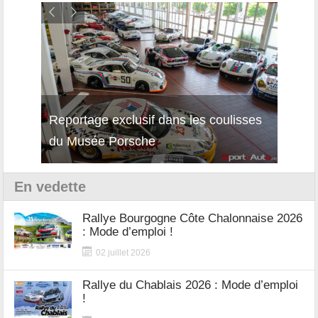
Reportage exclusif dans les coulisses
Découverte de la nouvelle Ferrari
Essai
du Musée Porsche
12Cilindri Manuale
Shift
En vedette
Rallye Bourgogne Côte Chalonnaise 2026
: Mode d’emploi !
02 juillet 2026
Rallye du Chablais 2026 : Mode d’emploi
!