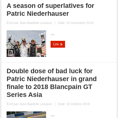
A season of superlatives for
Patric Niederhauser
Écrit par
Jean-Baptiste Lassaux
|
Date: 20 novembre 2018
...
Lire
Double dose of bad luck for
Patric Niederhauser in grand
finale to 2018 Blancpain GT
Series Asia
Écrit par
Jean-Baptiste Lassaux
|
Date: 16 octobre 2018
...