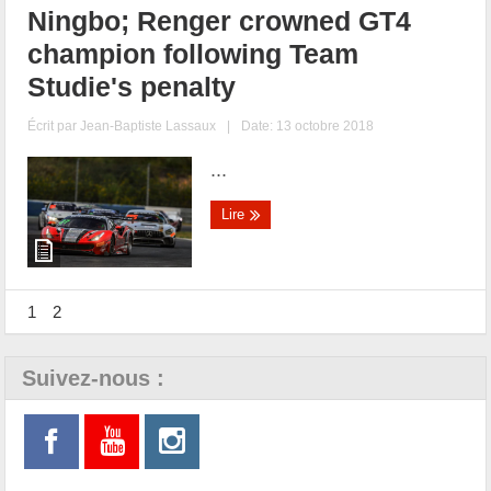
Ningbo; Renger crowned GT4
champion following Team
Studie's penalty
Écrit par
Jean-Baptiste Lassaux
|
Date: 13 octobre 2018
...
Lire
1
2
Suivez-nous :