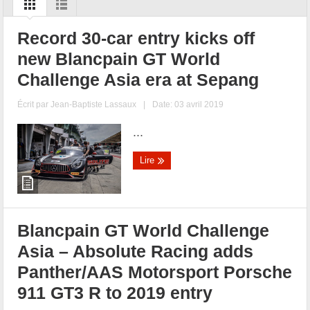
Record 30-car entry kicks off
new Blancpain GT World
Challenge Asia era at Sepang
Écrit par
Jean-Baptiste Lassaux
|
Date: 03 avril 2019
...
Lire
Blancpain GT World Challenge
Asia – Absolute Racing adds
Panther/AAS Motorsport Porsche
911 GT3 R to 2019 entry