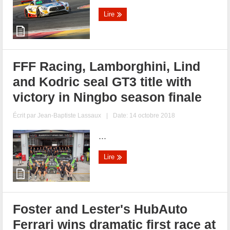
Lire
FFF Racing, Lamborghini, Lind
and Kodric seal GT3 title with
victory in Ningbo season finale
Écrit par
Jean-Baptiste Lassaux
|
Date: 14 octobre 2018
...
Lire
Foster and Lester's HubAuto
Ferrari wins dramatic first race at