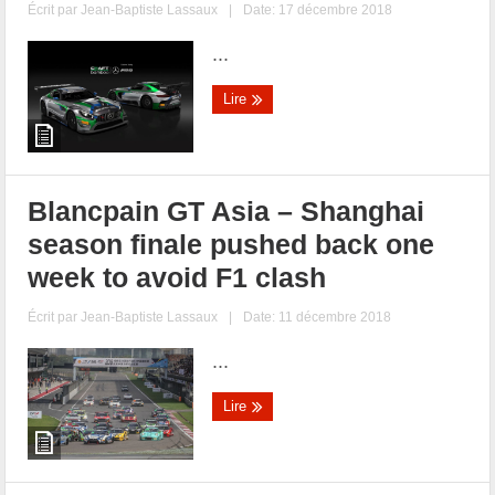
Écrit par
Jean-Baptiste Lassaux
|
Date: 17 décembre 2018
...
Lire
Blancpain GT Asia – Shanghai
season finale pushed back one
week to avoid F1 clash
Écrit par
Jean-Baptiste Lassaux
|
Date: 11 décembre 2018
...
Lire