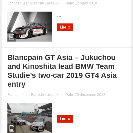
Écrit par
Jean-Baptiste Lassaux
|
Date: 12 mars 2019
...
Lire
Blancpain GT Asia – Jukuchou
and Kinoshita lead BMW Team
Studie’s two-car 2019 GT4 Asia
entry
Écrit par
Jean-Baptiste Lassaux
|
Date: 20 décembre 2018
...
Lire