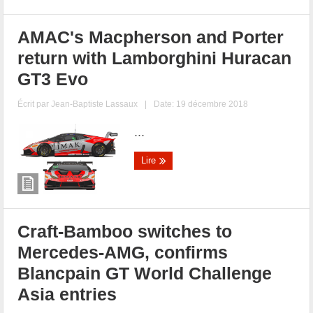
AMAC's Macpherson and Porter
return with Lamborghini Huracan
GT3 Evo
Écrit par
Jean-Baptiste Lassaux
|
Date: 19 décembre 2018
...
Lire
Craft-Bamboo switches to
Mercedes-AMG, confirms
Blancpain GT World Challenge
Asia entries