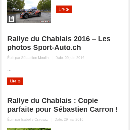
Lire
Rallye du Chablais 2016 – Les
photos Sport-Auto.ch
Écrit par
Sébastien Moulin
|
Date: 09 juin 2016
...
Lire
Rallye du Chablais : Copie
parfaite pour Sébastien Carron !
Écrit par
Isabelle Crausaz
|
Date: 29 mai 2016