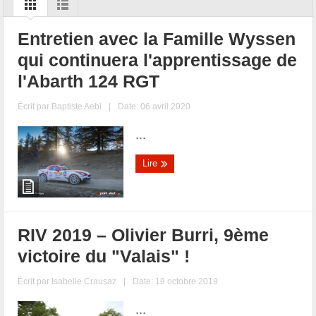
Entretien avec la Famille Wyssen
qui continuera l'apprentissage de
l'Abarth 124 RGT
Écrit par
Baptiste Aebi
|
Date: 06 avril 2020
...
Lire
RIV 2019 – Olivier Burri, 9ème
victoire du "Valais" !
Écrit par
Isabelle Crausaz
|
Date: 19 octobre 2019
...