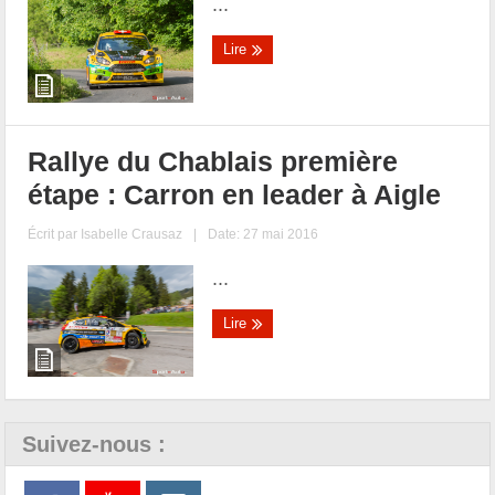
...
Lire
Rallye du Chablais première
étape : Carron en leader à Aigle
Écrit par
Isabelle Crausaz
|
Date: 27 mai 2016
...
Lire
Suivez-nous :