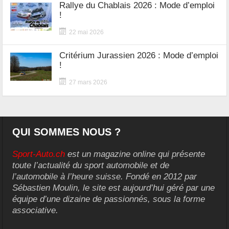
Rallye du Chablais 2026 : Mode d’emploi
!
22 mai 2026
Critérium Jurassien 2026 : Mode d’emploi
!
27 mars 2026
QUI SOMMES NOUS ?
Sport-Auto.ch
est un magazine online qui présente
toute l’actualité du sport automobile et de
l’automobile à l’heure suisse. Fondé en 2012 par
Sébastien Moulin, le site est aujourd’hui géré par une
équipe d’une dizaine de passionnés, sous la forme
associative.