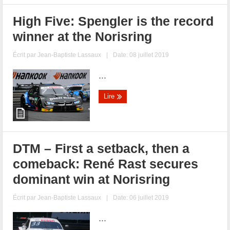
High Five: Spengler is the record
winner at the Norisring
Écrit par
Jean-Baptiste Lassaux
|
Date: 08 juillet 2019
...
Lire
DTM – First a setback, then a
comeback: René Rast secures
dominant win at Norisring
Écrit par
Jean-Baptiste Lassaux
|
Date: 06 juillet 2019
...