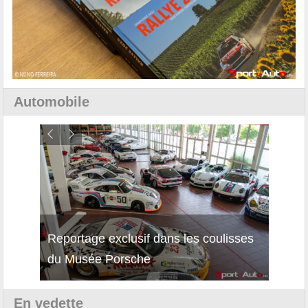
Automobile
Reportage exclusif dans les coulisses
Décou
du Musée Porsche
12Cil
En vedette