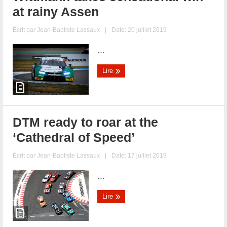
at rainy Assen
Écrit par
Jean-Baptiste Lassaux
|
Date: 20 juillet 2019
...
Lire
DTM ready to roar at the
‘Cathedral of Speed’
Écrit par
Jean-Baptiste Lassaux
|
Date: 17 juillet 2019
...
Lire