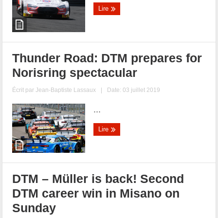
Lire
Thunder Road: DTM prepares for
Norisring spectacular
Écrit par
Jean-Baptiste Lassaux
|
Date: 03 juillet 2019
...
Lire
DTM – Müller is back! Second
DTM career win in Misano on
Sunday