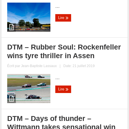
...
Lire
DTM – Rubber Soul: Rockenfeller
wins tyre thriller in Assen
Écrit par
Jean-Baptiste Lassaux
|
Date: 21 juillet 2019
...
Lire
DTM – Days of thunder –
Wittmann takes sensational win