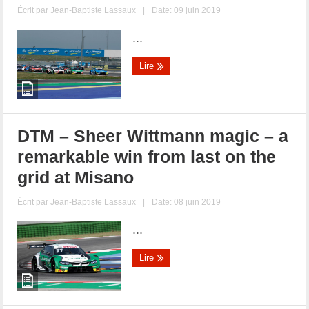
Écrit par
Jean-Baptiste Lassaux
|
Date: 09 juin 2019
...
Lire
DTM – Sheer Wittmann magic – a
remarkable win from last on the
grid at Misano
Écrit par
Jean-Baptiste Lassaux
|
Date: 08 juin 2019
...
Lire