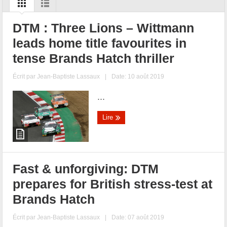
DTM : Three Lions – Wittmann
leads home title favourites in
tense Brands Hatch thriller
Écrit par
Jean-Baptiste Lassaux
|
Date: 10 août 2019
...
Lire
Fast & unforgiving: DTM
prepares for British stress-test at
Brands Hatch
Écrit par
Jean-Baptiste Lassaux
|
Date: 07 août 2019