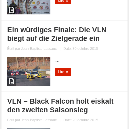
Lire
Ein würdiges Finale: Die VLN
biegt auf die Zielgerade ein
Écrit par
Jean-Baptiste Lassaux
|
Date: 30 octobre 2015
...
Lire
VLN – Black Falcon holt eiskalt
den zweiten Saisonsieg
Écrit par
Jean-Baptiste Lassaux
|
Date: 20 octobre 2015