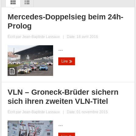
Mercedes-Doppelsieg beim 24h-
Prolog
Écrit par
Jean-Baptiste Lassaux
|
Date: 18 avril 2016
...
Lire
VLN – Groneck-Brüder sichern
sich ihren zweiten VLN-Titel
Écrit par
Jean-Baptiste Lassaux
|
Date: 01 novembre 2015
...