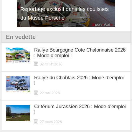
Reportage exclusif dans les coulisses
Décou
du Musée Porsche
12Cil
En vedette
Rallye Bourgogne Côte Chalonnaise 2026
: Mode d’emploi !
02 juillet 2026
Rallye du Chablais 2026 : Mode d’emploi
!
22 mai 2026
Critérium Jurassien 2026 : Mode d’emploi
!
27 mars 2026