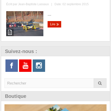
Écrit par
Jean-Baptiste Lassaux
|
Date: 02 septembre 2015
...
Lire
Suivez-nous :
Boutique