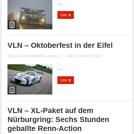
...
Lire
VLN – Oktoberfest in der Eifel
Écrit par
Jean-Baptiste Lassaux
|
Date: 16 octobre 2015
...
Lire
VLN – XL-Paket auf dem
Nürburgring: Sechs Stunden
geballte Renn-Action