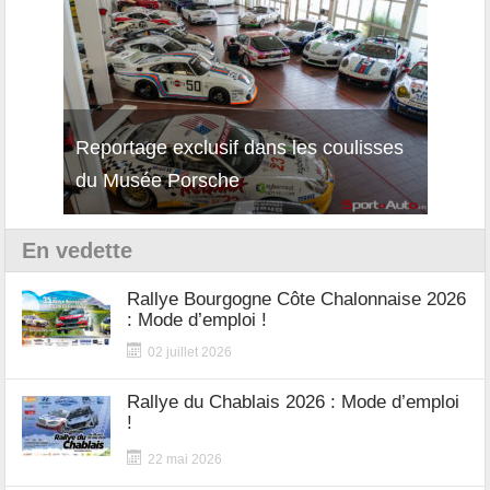
Reportage exclusif dans les coulisses
Décou
du Musée Porsche
12Cil
En vedette
Rallye Bourgogne Côte Chalonnaise 2026
: Mode d’emploi !
02 juillet 2026
Rallye du Chablais 2026 : Mode d’emploi
!
22 mai 2026