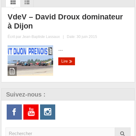
VdeV – David Droux dominateur
à Dijon
Écrit par
Jean-Baptiste Lassaux
|
Date: 30 juin 2015
...
Lire
Suivez-nous :