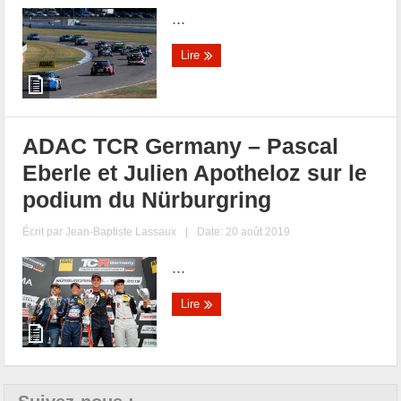
...
Lire
ADAC TCR Germany – Pascal
Eberle et Julien Apotheloz sur le
podium du Nürburgring
Écrit par
Jean-Baptiste Lassaux
|
Date: 20 août 2019
...
Lire