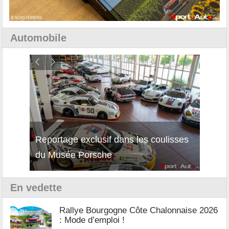
Automobile
Reportage exclusif dans les coulisses
Décou
du Musée Porsche
12Cil
En vedette
Rallye Bourgogne Côte Chalonnaise 2026
: Mode d’emploi !