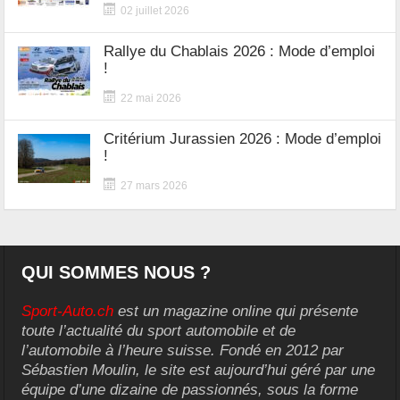
02 juillet 2026
Rallye du Chablais 2026 : Mode d’emploi
!
22 mai 2026
Critérium Jurassien 2026 : Mode d’emploi
!
27 mars 2026
QUI SOMMES NOUS ?
Sport-Auto.ch
est un magazine online qui présente
toute l’actualité du sport automobile et de
l’automobile à l’heure suisse. Fondé en 2012 par
Sébastien Moulin, le site est aujourd’hui géré par une
équipe d’une dizaine de passionnés, sous la forme