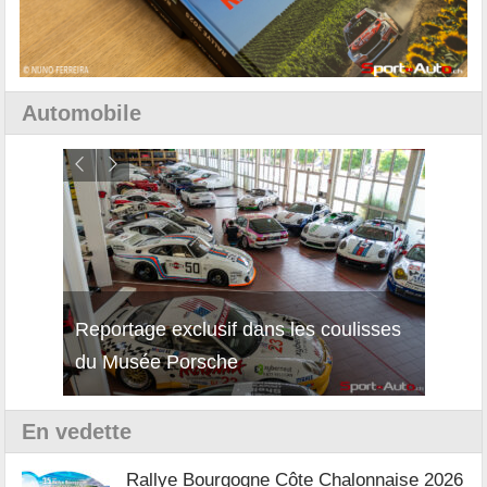
Automobile
Reportage exclusif dans les coulisses
Décou
du Musée Porsche
12Cil
En vedette
Rallye Bourgogne Côte Chalonnaise 2026