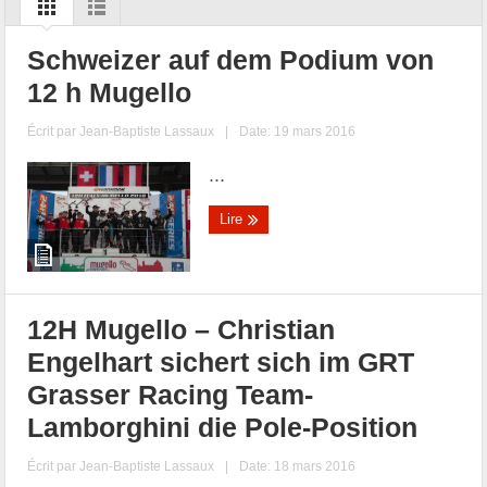
Schweizer auf dem Podium von
12 h Mugello
Écrit par
Jean-Baptiste Lassaux
|
Date: 19 mars 2016
...
Lire
12H Mugello – Christian
Engelhart sichert sich im GRT
Grasser Racing Team-
Lamborghini die Pole-Position
Écrit par
Jean-Baptiste Lassaux
|
Date: 18 mars 2016