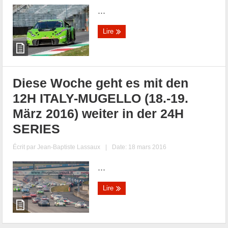
...
Lire
Diese Woche geht es mit den
12H ITALY-MUGELLO (18.-19.
März 2016) weiter in der 24H
SERIES
Écrit par
Jean-Baptiste Lassaux
|
Date: 18 mars 2016
...
Lire