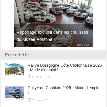
Reportage exclusif dans les coulisses
Décou
du Musée Porsche
12Cil
En vedette
Rallye Bourgogne Côte Chalonnaise 2026
: Mode d’emploi !
02 juillet 2026
Rallye du Chablais 2026 : Mode d’emploi
!
22 mai 2026