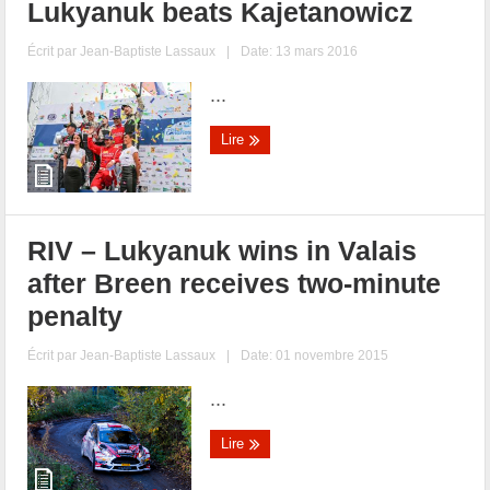
Lukyanuk beats Kajetanowicz
Écrit par
Jean-Baptiste Lassaux
|
Date: 13 mars 2016
...
Lire
RIV – Lukyanuk wins in Valais
after Breen receives two-minute
penalty
Écrit par
Jean-Baptiste Lassaux
|
Date: 01 novembre 2015
...
Lire