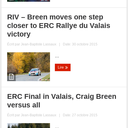
RIV – Breen moves one step
closer to ERC Rallye du Valais
victory
Écrit par
Jean-Baptiste Lassaux
|
Date: 30 octobre 2015
...
Lire
ERC Final in Valais, Craig Breen
versus all
Écrit par
Jean-Baptiste Lassaux
|
Date: 27 octobre 2015
...