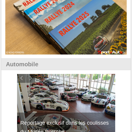
Automobile
Reportage exclusif dans les coulisses
Décou
du Musée Porsche
12Cil