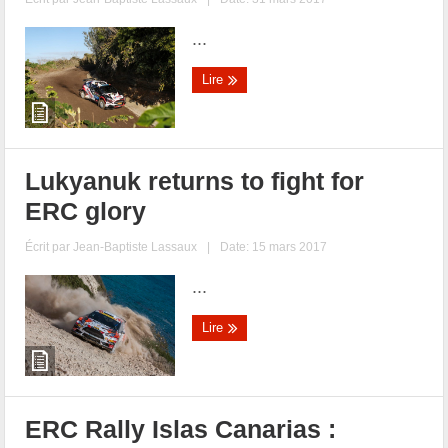
...
Lire
Lukyanuk returns to fight for
ERC glory
Écrit par
Jean-Baptiste Lassaux
|
Date: 15 mars 2017
...
Lire
ERC Rally Islas Canarias :