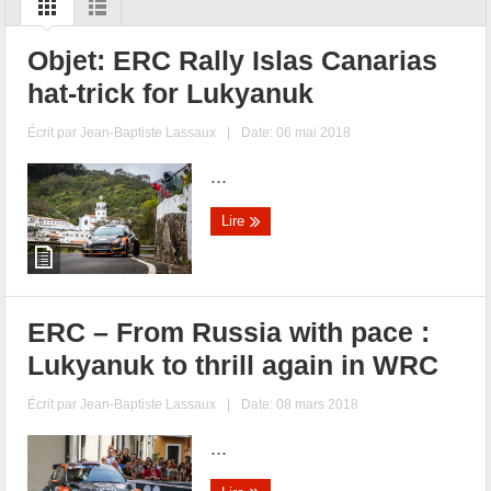
Objet: ERC Rally Islas Canarias
hat-trick for Lukyanuk
Écrit par
Jean-Baptiste Lassaux
|
Date: 06 mai 2018
...
Lire
ERC – From Russia with pace :
Lukyanuk to thrill again in WRC
Écrit par
Jean-Baptiste Lassaux
|
Date: 08 mars 2018
...