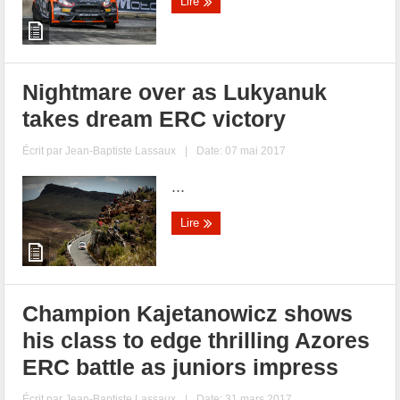
Lire
Nightmare over as Lukyanuk
takes dream ERC victory
Écrit par
Jean-Baptiste Lassaux
|
Date: 07 mai 2017
...
Lire
Champion Kajetanowicz shows
his class to edge thrilling Azores
ERC battle as juniors impress
Écrit par
Jean-Baptiste Lassaux
|
Date: 31 mars 2017