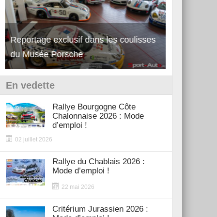
Reportage exclusif dans les coulisses
Découverte 
du Musée Porsche
12Cilindri 
En vedette
Rallye Bourgogne Côte
Chalonnaise 2026 : Mode
d’emploi !
02 juillet 2026
Rallye du Chablais 2026 :
Mode d’emploi !
22 mai 2026
Critérium Jurassien 2026 :