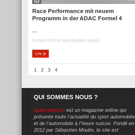
Race Performance mit neuem
Programm in der ADAC Formel 4
...
04 mars 2015
| by
Jean-Baptiste Lassaux
Lire
1
2
3
4
QUI SOMMES NOUS ?
Sport-Auto.ch
est un magazine online qui
présente toute l’actualité du sport automobile
et de l’automobile à l’heure suisse. Fondé en
2012 par Sébastien Moulin, le site est