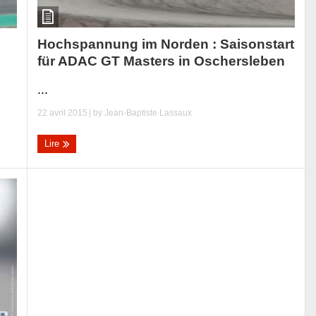
Hochspannung im Norden : Saisonstart
für ADAC GT Masters in Oschersleben
...
22 avril 2015
| by
Jean-Baptiste Lassaux
Lire