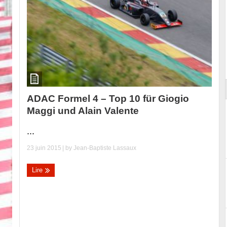
Essai – Morgan Supersport
ADAC Formel 4 – Top 10 für Giogio
Maggi und Alain Valente
...
23 juin 2015
| by
Jean-Baptiste Lassaux
Lire