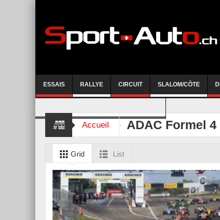
ESSAIS
RALLYE
CIRCUIT
SLALOM/CÔTE
D
COURSE DE CÔTE AYENT-ANZERE 2026
ADAC Formel 4
Accueil
Grid
List