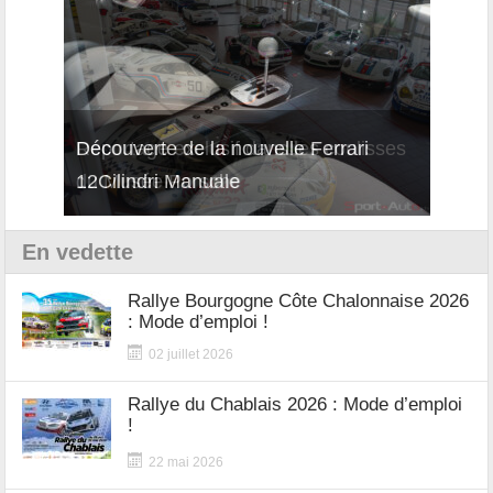
Reportage exclusif dans les coulisses
Découverte de la nouvelle Ferrari
Essai
du Musée Porsche
12Cilindri Manuale
Shift
En vedette
Rallye Bourgogne Côte Chalonnaise 2026
: Mode d’emploi !
02 juillet 2026
Rallye du Chablais 2026 : Mode d’emploi
!
22 mai 2026