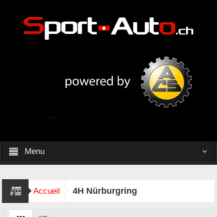
Menu
4H Nürburgring
Accueil