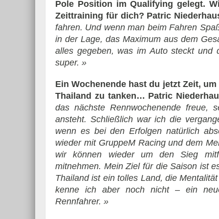
Pole Position im Qualifying gelegt. Wi
Zeittraining für dich?
Patric Niederhau
fahren. Und wenn man beim Fahren Spaß h
in der Lage, das Maximum aus dem Gesa
alles gegeben, was im Auto steckt und d
super. »
Ein Wochenende hast du jetzt Zeit, 
Thailand zu tanken…
Patric Niederhau
das nächste Rennwochenende freue, seh
ansteht. Schließlich war ich die verga
wenn es bei den Erfolgen natürlich abso
wieder mit GruppeM Racing und dem Mer
wir können wieder um den Sieg mitfa
mitnehmen. Mein Ziel für die Saison ist e
Thailand ist ein tolles Land, die Mentali
kenne ich aber noch nicht – ein neu
Rennfahrer. »