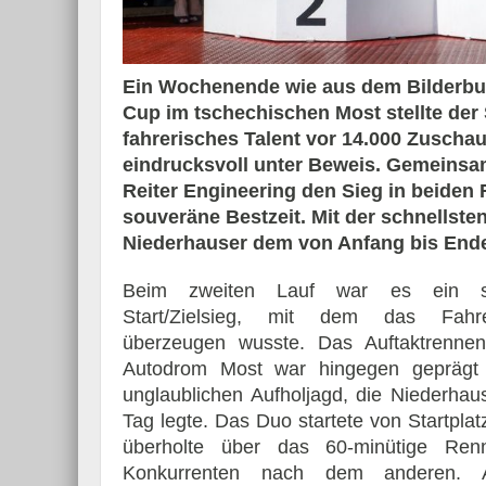
Ein Wochenende wie aus dem Bilderbuc
Cup im tschechischen Most stellte der
Essai – Morgan Supersp
fahrerisches Talent vor 14.000 Zusch
eindrucksvoll unter Beweis. Gemeinsam
Reiter Engineering den Sieg in beiden 
souveräne Bestzeit. Mit der schnellst
Niederhauser dem von Anfang bis Ende
Beim zweiten Lauf war es ein so
Start/Zielsieg, mit dem das Fah
überzeugen wusste. Das Auftaktrenne
Autodrom Most war hingegen geprägt 
unglaublichen Aufholjagd, die Niederhau
Tag legte. Das Duo startete von Startpla
überholte über das 60-minütige Ren
Konkurrenten nach dem anderen.