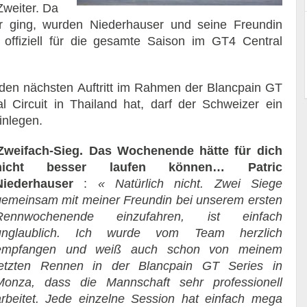
Zweiter. Da
r ging, wurden Niederhauser und seine Freundin
t offiziell für die gesamte Saison im GT4 Central
den nächsten Auftritt im Rahmen der Blancpain GT
 Circuit in Thailand hat, darf der Schweizer ein
inlegen.
Zweifach-Sieg. Das Wochenende hätte für dich
nicht besser laufen können…
Patric
Niederhauser
:
« Natürlich nicht. Zwei Siege
gemeinsam mit meiner Freundin bei unserem ersten
Rennwochenende einzufahren, ist einfach
unglaublich. Ich wurde vom Team herzlich
empfangen und weiß auch schon von meinem
letzten Rennen in der Blancpain GT Series in
Monza, dass die Mannschaft sehr professionell
arbeitet. Jede einzelne Session hat einfach mega