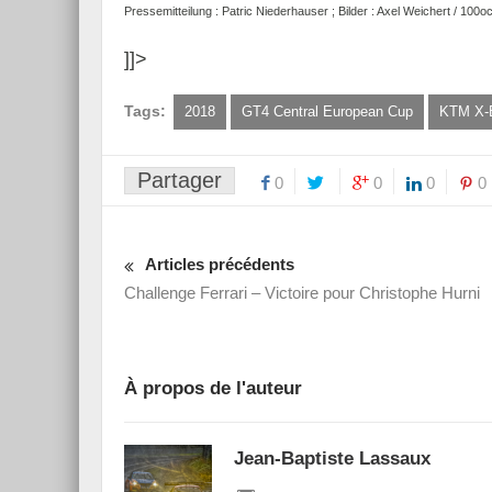
Pressemitteilung : Patric Niederhauser ; Bilder : Axel Weichert / 100o
]]>
Tags:
2018
GT4 Central European Cup
KTM X-
Partager
0
0
0
0
Articles précédents
Challenge Ferrari – Victoire pour Christophe Hurni
À propos de l'auteur
Jean-Baptiste Lassaux