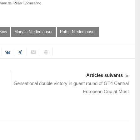
ctane.de, Reiter Engineering
Bow
Marylin Niederhauser
Patric Niederhauser
Articles suivants
Sensational double victory in guest round of GT4 Central
European Cup at Most