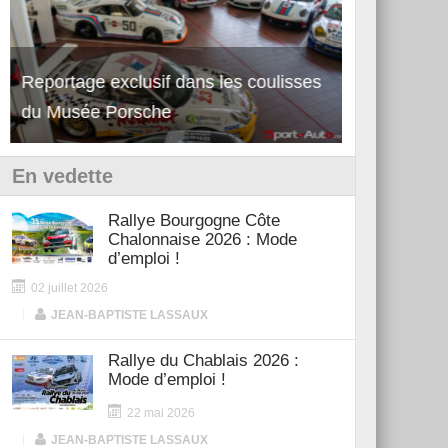
Reportage exclusif dans les coulisses
Découverte de la nouvelle Ferrari
Essai – Po
du Musée Porsche
12Cilindri Manuale
Shift
En vedette
Rallye Bourgogne Côte
Chalonnaise 2026 : Mode
d’emploi !
02 juillet 2026
|
JEAN-BAPTISTE LASSAUX
Rallye du Chablais 2026 :
Mode d’emploi !
22 mai 2026
|
JEAN-BAPTISTE LASSAUX