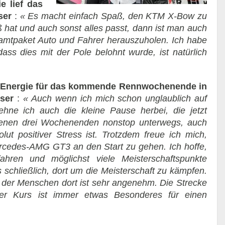
e lief das
ser
:
« Es macht einfach Spaß, den KTM X-Bow zu
at und auch sonst alles passt, dann ist man auch
mtpaket Auto und Fahrer herauszuholen. Ich habe
ass dies mit der Pole belohnt wurde, ist natürlich
um Energie für das kommende Rennwochenende in
ser
:
« Auch wenn ich mich schon unglaublich auf
ne ich auch die kleine Pause herbei, die jetzt
ngenen drei Wochenenden nonstop unterwegs, auch
lut positiver Stress ist. Trotzdem freue ich mich,
cedes-AMG GT3 an den Start zu gehen. Ich hoffe,
hren und möglichst viele Meisterschaftspunkte
s schließlich, dort um die Meisterschaft zu kämpfen.
tät der Menschen dort ist sehr angenehm. Die Strecke
er Kurs ist immer etwas Besonderes für einen