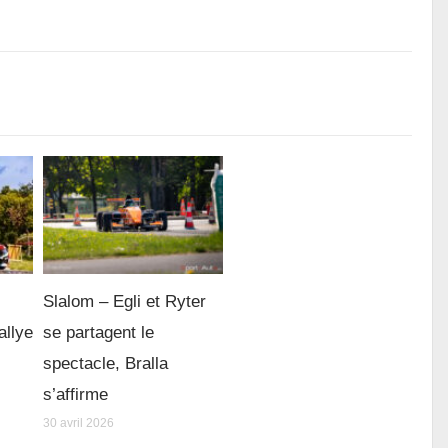
Slalom – Egli et Ryter
allye
se partagent le
spectacle, Bralla
s’affirme
30 avril 2026