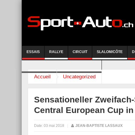
ESSAIS
RALLYE
CIRCUIT
SLALOM/CÔTE
D
COURSE DE CÔTE AYENT-ANZERE 2026
Accueil
Uncategorized
Sensationeller Zweifach-
Central European Cup in
Date:
03 mai 2018
|
JEAN-BAPTISTE LASSAUX