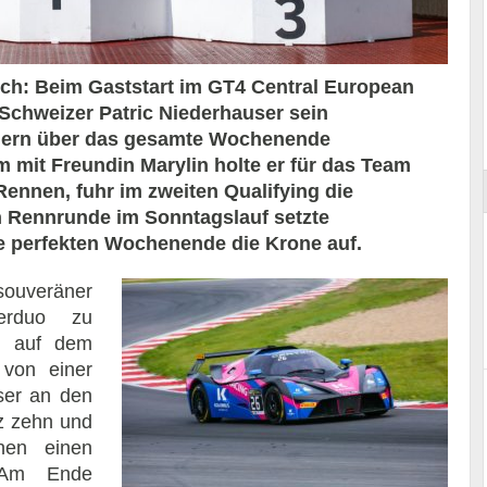
h: Beim Gaststart im GT4 Central European
 Schweizer Patric Niederhauser sein
ort
auern über das gesamte Wochenende
 mit Freundin Marylin holte er für das Team
Rennen, fuhr im zweiten Qualifying die
en Rennrunde im Sonntagslauf setzte
 perfekten Wochenende die Krone auf.
uveräner
rerduo zu
n auf dem
von einer
ser an den
tz zehn und
nen einen
 Am Ende