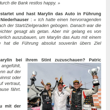
urch die Bank restlos happy. »
startet und hast Marylin das Auto in Führung
 Niederhauser
:
« Ich hatte einen hervorragenden
 nach der Start/Zielgeraden gebogen. Danach war die
 leichter gesagt als getan. Aber mir gelang es von
erlich auszubauen, um Marylin das Auto mit einem
e hat die Führung absolut souverän übers Ziel
arylin bei ihrem Stint zuzuschauen?
Patric
 angefühlt,
enn auf der
winnst oder
f vertraut,
use fährt.
u mit der