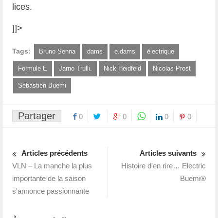
lices.
]]>
Tags:
Bruno Senna
dams
e.dams
électrique
Formule E
Jarno Trulli.
Nick Heidfeld
Nicolas Prost
Sébastien Buemi
Partager
0
0
0
0
Articles précédents
Articles suivants
VLN – La manche la plus
Histoire d'en rire… Electric
importante de la saison
Buemi®
s'annonce passionnante