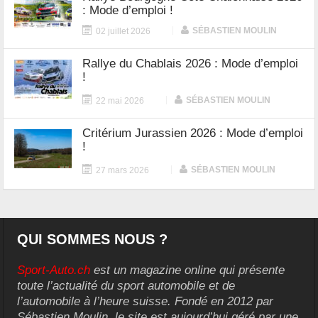
: Mode d’emploi !
|
SÉBASTIEN MOULIN
02 juillet 2026
Rallye du Chablais 2026 : Mode d’emploi
!
|
SÉBASTIEN MOULIN
22 mai 2026
Critérium Jurassien 2026 : Mode d’emploi
!
|
SÉBASTIEN MOULIN
27 mars 2026
QUI SOMMES NOUS ?
Sport-Auto.ch
est un magazine online qui présente
toute l’actualité du sport automobile et de
l’automobile à l’heure suisse. Fondé en 2012 par
Sébastien Moulin, le site est aujourd’hui géré par une