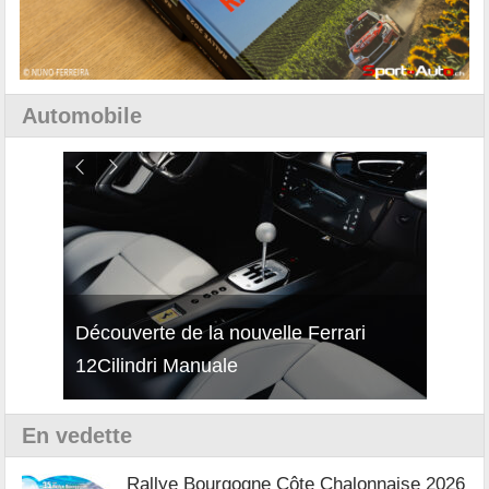
Automobile
isses
Découverte de la nouvelle Ferrari
Essai
12Cilindri Manuale
Shift
En vedette
Rallye Bourgogne Côte Chalonnaise 2026