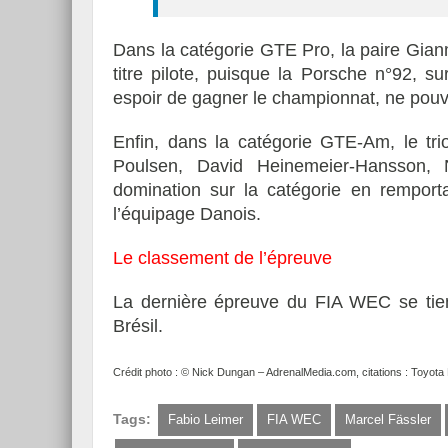
Dans la catégorie GTE Pro, la paire Gianma
titre pilote, puisque la Porsche n°92, s
espoir de gagner le championnat, ne pouva
Enfin, dans la catégorie GTE-Am, le tri
Poulsen, David Heinemeier-Hansson, N
domination sur la catégorie en remporta
l’équipage Danois.
Le classement de l’épreuve
La dernière épreuve du FIA WEC se tien
Brésil.
Crédit photo :
© Nick Dungan – AdrenalMedia.com, citations : Toyot
Tags:
Fabio Leimer
FIA WEC
Marcel Fässler