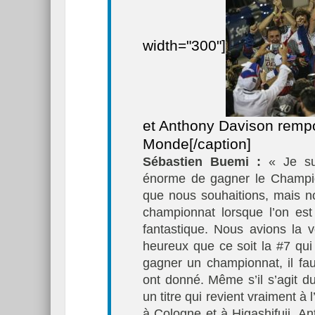
width="300"]
Essai – Morgan Supersp
et Anthony Davison rempo
Monde[/caption]
Sébastien Buemi :
« Je sui
énorme de gagner le Champi
que nous souhaitions, mais 
championnat lorsque l’on est
fantastique. Nous avions la 
heureux que ce soit la #7 qui
gagner un championnat, il fau
ont donné. Même s’il s’agit 
un titre qui revient vraiment à 
à Cologne et à Higashifuji, An