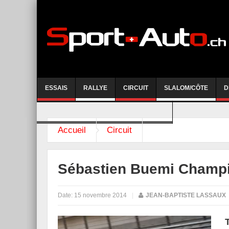
ESSAIS
RALLYE
CIRCUIT
SLALOM/CÔTE
D
COURSE DE CÔTE AYENT-ANZERE 2026
Accueil
Circuit
Sébastien Buemi Champ
Date:
15 novembre 2014
|
JEAN-BAPTISTE LASSAUX