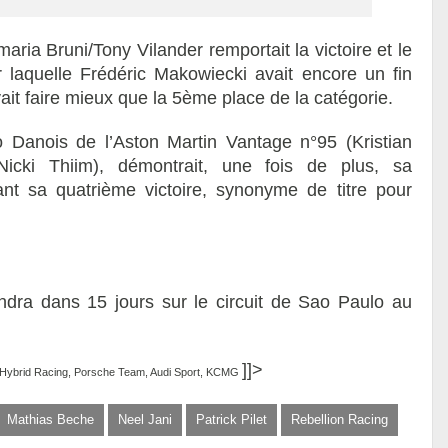
ria Bruni/Tony Vilander remportait la victoire et le
ur laquelle Frédéric Makowiecki avait encore un fin
it faire mieux que la 5ème place de la catégorie.
o Danois de l’Aston Martin Vantage n°95 (Kristian
icki Thiim), démontrait, une fois de plus, sa
nt sa quatrième victoire, synonyme de titre pour
dra dans 15 jours sur le circuit de Sao Paulo au
]]>
a Hybrid Racing, Porsche Team, Audi Sport, KCMG
Mathias Beche
Neel Jani
Patrick Pilet
Rebellion Racing