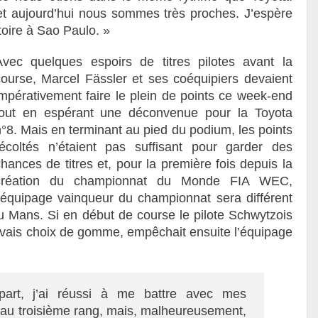
t aujourd’hui nous sommes très proches. J’espère
toire à Sao Paulo. »
Avec quelques espoirs de titres pilotes avant la
course, Marcel Fässler et ses coéquipiers devaient
impérativement faire le plein de points ce week-end
tout en espérant une déconvenue pour la Toyota
n°8. Mais en terminant au pied du podium, les points
récoltés n’étaient pas suffisant pour garder des
hances de titres et, pour la première fois depuis la
création du championnat du Monde FIA WEC,
l’équipage vainqueur du championnat sera différent
u Mans. Si en début de course le pilote Schwytzois
uvais choix de gomme, empêchait ensuite l’équipage
rt, j’ai réussi à me battre avec mes
é au troisième rang, mais, malheureusement,