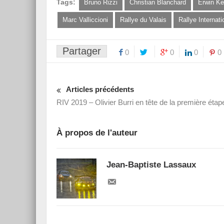
Tags:
Bruno Rizzi
Christian Blanchard
Erwin Kel
Marc Valliccioni
Rallye du Valais
Rallye Internati
Partager
0
0
0
0
Articles précédents
RIV 2019 – Olivier Burri en tête de la première étap
À propos de l'auteur
Jean-Baptiste Lassaux