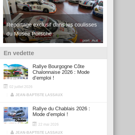
Reportage exclusif dans les coulisses
Découverte 
du Musée Porsche
12Cilindri 
En vedette
Rallye Bourgogne Côte
Chalonnaise 2026 : Mode
d’emploi !
02 juillet 2026
|
JEAN-BAPTISTE LASSAUX
Rallye du Chablais 2026 :
Mode d’emploi !
22 mai 2026
|
JEAN-BAPTISTE LASSAUX