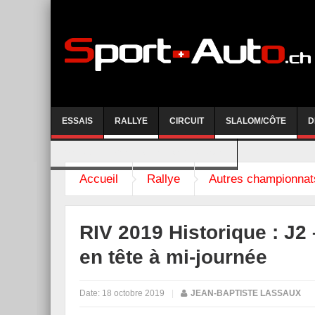
ESSAIS
RALLYE
CIRCUIT
SLALOM/CÔTE
D
COURSE DE CÔTE AYENT-ANZERE 2026
Accueil
Rallye
Autres championnat
RIV 2019 Historique : J2
en tête à mi-journée
Date:
18 octobre 2019
|
JEAN-BAPTISTE LASSAUX