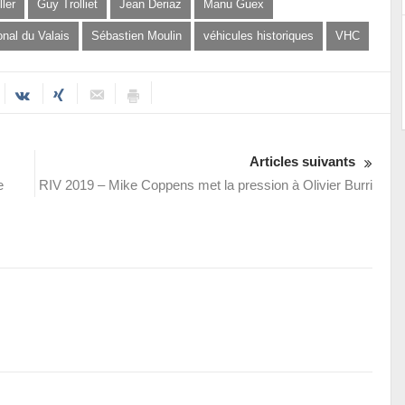
ler
Guy Trolliet
Jean Deriaz
Manu Guex
onal du Valais
Sébastien Moulin
véhicules historiques
VHC
Articles suivants
e
RIV 2019 – Mike Coppens met la pression à Olivier Burri