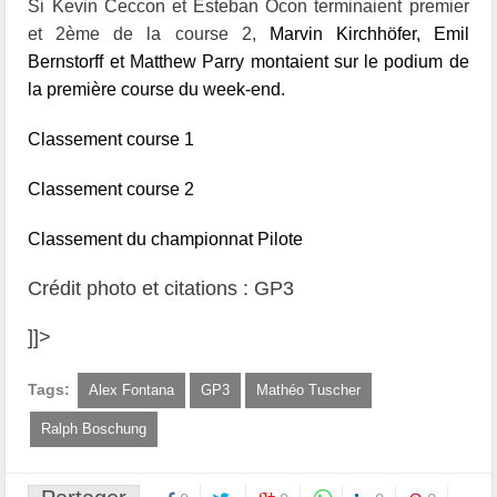
Si Kevin Ceccon et Esteban Ocon terminaient premier
et 2ème de la course 2,
Marvin Kirchhöfer, Emil
Bernstorff et Matthew Parry
montaient sur le podium de
la première course du week-end.
C
lassement course 1
Classement course 2
Classement du championnat Pilote
Crédit photo et citations : GP3
]]>
Tags:
Alex Fontana
GP3
Mathéo Tuscher
Ralph Boschung