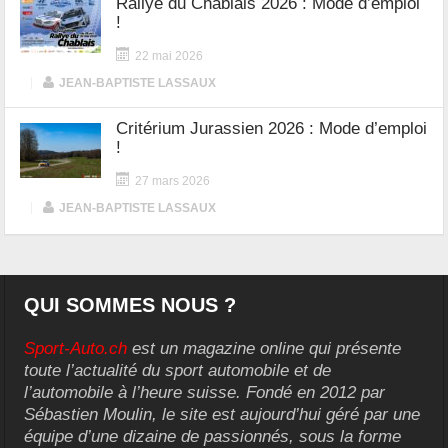
Rallye du Chablais 2026 : Mode d’emploi
!
22 mai 2026
|
JEAN-BAPTISTE LASSAUX
Critérium Jurassien 2026 : Mode d’emploi
!
27 mars 2026
|
JEAN-BAPTISTE LASSAUX
QUI SOMMES NOUS ?
Sport-Auto.ch
est un magazine online qui présente
toute l’actualité du sport automobile et de
l’automobile à l’heure suisse. Fondé en 2012 par
Sébastien Moulin, le site est aujourd’hui géré par une
équipe d’une dizaine de passionnés, sous la forme