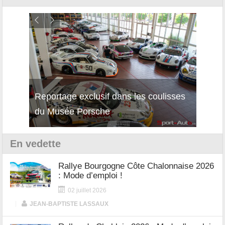
Reportage exclusif dans les coulisses
Décou
du Musée Porsche
12Cil
En vedette
Rallye Bourgogne Côte Chalonnaise 2026
: Mode d’emploi !
02 juillet 2026
|
JEAN-BAPTISTE LASSAUX