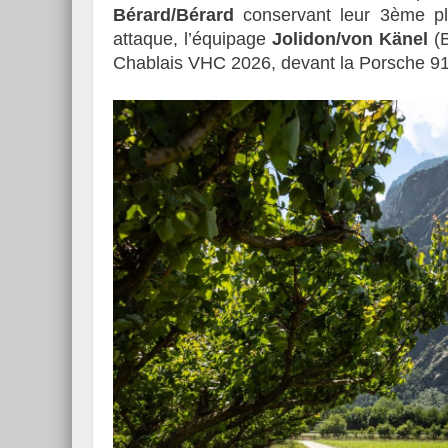
Bérard/Bérard
conservant leur 3ème p
attaque, l’équipage
Jolidon/von Känel
(B
Chablais VHC 2026, devant la Porsche 91