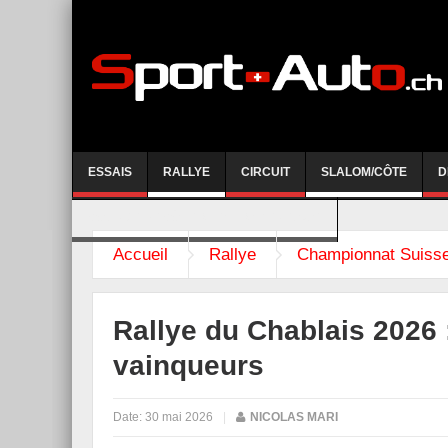
ESSAIS
RALLYE
CIRCUIT
SLALOM/CÔTE
D
COURSE DE CÔTE AYENT-ANZERE 2026
Accueil
Rallye
Championnat Suisse
Rallye du Chablais 2026 
vainqueurs
Date:
30 mai 2026
|
NICOLAS MARI