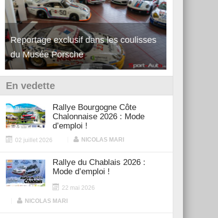
Découverte de la nouvelle Ferrari
Essai – Po
12Cilindri Manuale
Shift
En vedette
Rallye Bourgogne Côte
Chalonnaise 2026 : Mode
d’emploi !
|
NICOLAS MARI
02 juillet 2026
Rallye du Chablais 2026 :
Mode d’emploi !
22 mai 2026
|
NICOLAS MARI