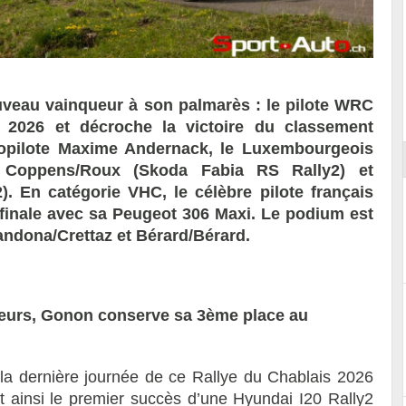
Reportage exclusif dans les coulisses
ort
du Musée Porsche
uveau vainqueur à son palmarès : le pilote WRC
n 2026 et décroche la victoire du classement
opilote Maxime Andernack, le Luxembourgeois
s Coppens/Roux (Skoda Fabia RS Rally2) et
 En catégorie VHC, le célèbre pilote français
 finale avec sa Peugeot 306 Maxi. Le podium est
dona/Crettaz et Bérard/Bérard.
eurs, Gonon conserve sa 3ème place au
la dernière journée de ce Rallye du Chablais 2026
ant ainsi le premier succès d’une Hyundai I20 Rally2