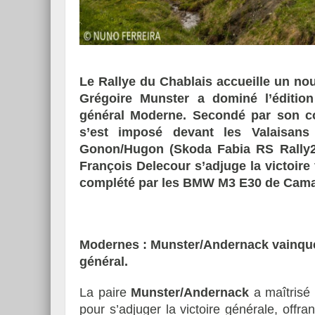
Essai – Morgan Supersp
Le Rallye du Chablais accueille un no
Grégoire Munster a dominé l’éditio
général Moderne. Secondé par son c
s’est imposé devant les Valaisan
Gonon/Hugon (Skoda Fabia RS Rally2).
François Delecour s’adjuge la victoire
complété par les BMW M3 E30 de Caman
Modernes : Munster/Andernack vainqu
général.
La paire
Munster/Andernack
a maîtrisé 
pour s’adjuger la victoire générale, offr