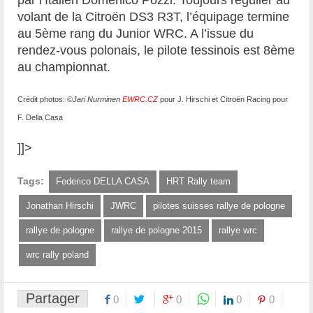
volant de la Citroën DS3 R3T, l’équipage termine
au 5ème rang du Junior WRC. A l’issue du
rendez-vous polonais, le pilote tessinois est 8ème
au championnat.
Crédit photos:
©Jari Nurminen
EWRC.CZ
pour J. Hirschi et Citroën Racing pour
F. Della Casa
]]>
Tags:
Federico DELLA CASA
HRT Rally team
Jonathan Hirschi
JWRC
pilotes suisses rallye de pologne
rallye de pologne
rallye de pologne 2015
rallye wrc
wrc rally poland
Partager
0
0
0
0