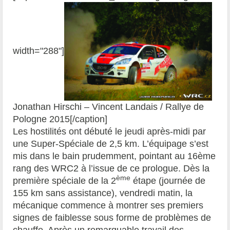
width="288"]
Jonathan Hirschi – Vincent Landais / Rallye de
Pologne 2015[/caption]
Les hostilités ont dé
but
é le jeudi après-midi par
une Super-Spéciale de 2,5 km. L’équipage s’est
mis dans le bain prudemment, pointant au
16è
me
rang des WRC2
à l’issue de ce prologue. Dès la
ème
première spéciale de la 2
étape (journée de
155 km sans assistance), vendredi matin, la
mécanique commence à montrer ses premiers
signes de faiblesse sous forme de problèmes de
chauffe. Après un remarquable travail des