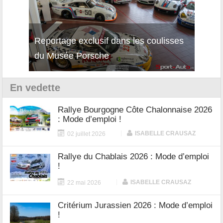
Reportage exclusif dans les coulisses
Découverte de la nouvelle Ferrari
Essai
du Musée Porsche
12Cilindri Manuale
Shift
En vedette
Rallye Bourgogne Côte Chalonnaise 2026
: Mode d’emploi !
|
ISABELLE CRAUSAZ
02 juillet 2026
Rallye du Chablais 2026 : Mode d’emploi
!
|
ISABELLE CRAUSAZ
22 mai 2026
Critérium Jurassien 2026 : Mode d’emploi
!