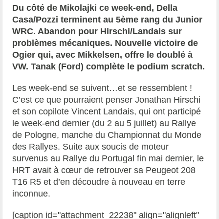
Du côté de Mikolajki ce week-end, Della
Casa/Pozzi terminent au 5ème rang du Junior
WRC. Abandon pour Hirschi/Landais sur
problèmes mécaniques. Nouvelle victoire de
Ogier qui, avec Mikkelsen, offre le doublé à
VW. Tanak (Ford) complète le podium scratch.
Les week-end se suivent…et se ressemblent !
C’est ce que pourraient penser Jonathan Hirschi
et son copilote Vincent Landais, qui ont participé
le week-end dernier (du 2 au 5 juillet) au
Rallye
de Pologne
,
manche du Championnat du Monde
des Rallyes
. Suite aux soucis de moteur
survenus au R
allye du Portugal fin mai dernier, le
HRT
avait à cœur de retrouver sa Peugeot 208
T16 R5 et d’en découdre à nouveau en terre
inconnue.
[caption id="attachment_22238" align="alignleft"