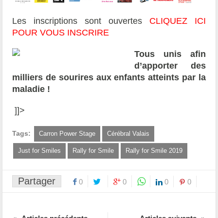
Les inscriptions sont ouvertes
CLIQUEZ ICI
POUR VOUS INSCRIRE
Tous unis afin
d’apporter des
milliers de sourires aux enfants atteints par la
maladie !
]]>
Tags:
Carron Power Stage
Cérébral Valais
Just for Smiles
Rally for Smile
Rally for Smile 2019
Partager
0
0
0
0