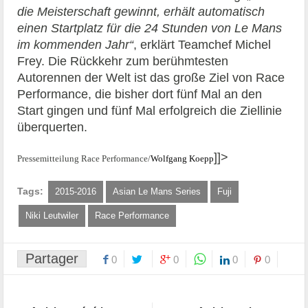
die Meisterschaft gewinnt, erhält automatisch
einen Startplatz für die 24 Stunden von Le Mans
im kommenden Jahr“
, erklärt Teamchef Michel
Frey. Die Rückkehr zum berühmtesten
Autorennen der Welt ist das große Ziel von Race
Performance, die bisher dort fünf Mal an den
Start gingen und fünf Mal erfolgreich die Ziellinie
überquerten.
]]>
Pressemitteilung
Race Performance/
Wolfgang Koepp
Tags:
2015-2016
Asian Le Mans Series
Fuji
Niki Leutwiler
Race Performance
Partager
0
0
0
0