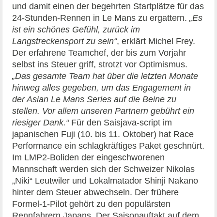
und damit einen der begehrten Startplätze für das
24-Stunden-Rennen in Le Mans zu ergattern.
„Es
ist ein schönes Gefühl, zurück im
Langstreckensport zu sein“
, erklärt Michel Frey.
Der erfahrene Teamchef, der bis zum Vorjahr
selbst ins Steuer griff, strotzt vor Optimismus.
„Das gesamte Team hat über die letzten Monate
hinweg alles gegeben, um das Engagement in
der Asian Le Mans Series auf die Beine zu
stellen. Vor allem unseren Partnern gebührt ein
riesiger Dank.“
Für den Saisjava-script im
japanischen Fuji (10. bis 11. Oktober) hat Race
Performance ein schlagkräftiges Paket geschnürt.
Im LMP2-Boliden der eingeschworenen
Mannschaft werden sich der Schweizer Nikolas
„Niki“ Leutwiler und Lokalmatador Shinji Nakano
hinter dem Steuer abwechseln. Der frühere
Formel-1-Pilot gehört zu den populärsten
Rennfahrern Japans. Der Saisonauftakt auf dem