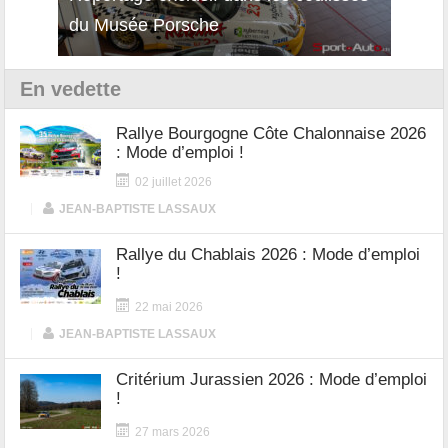
du Musée Porsche
12Cilindri Manuale
Shift
En vedette
Rallye Bourgogne Côte Chalonnaise 2026
: Mode d’emploi !
02 juillet 2026
|
JEAN-BAPTISTE LASSAUX
Rallye du Chablais 2026 : Mode d’emploi
!
22 mai 2026
|
JEAN-BAPTISTE LASSAUX
Critérium Jurassien 2026 : Mode d’emploi
!
27 mars 2026