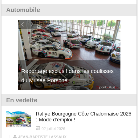
Automobile
Reportage exclusif dans les coulisses
Découverte de la nouvelle Ferrari
Essai
du Musée Porsche
12Cilindri Manuale
Shift
En vedette
Rallye Bourgogne Côte Chalonnaise 2026
: Mode d’emploi !
02 juillet 2026
|
JEAN-BAPTISTE LASSAUX