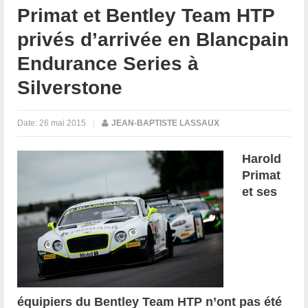
Primat et Bentley Team HTP
privés d’arrivée en Blancpain
Endurance Series à
Silverstone
Date:
26 mai 2015
|
JEAN-BAPTISTE LASSAUX
Harold
Primat
et ses
équipiers du Bentley Team HTP n’ont pas été