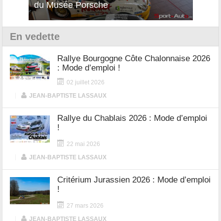
du Musée Porsche
12Cilindri Manuale
Shift
En vedette
Rallye Bourgogne Côte Chalonnaise 2026
: Mode d’emploi !
02 juillet 2026
|
JEAN-BAPTISTE LASSAUX
Rallye du Chablais 2026 : Mode d’emploi
!
22 mai 2026
|
JEAN-BAPTISTE LASSAUX
Critérium Jurassien 2026 : Mode d’emploi
!
27 mars 2026
|
JEAN-BAPTISTE LASSAUX