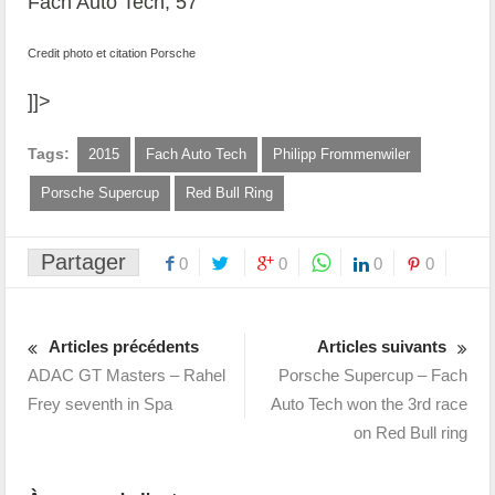
Fach Auto Tech, 57
Credit photo et citation Porsche
]]>
Tags:
2015
Fach Auto Tech
Philipp Frommenwiler
Porsche Supercup
Red Bull Ring
Partager
0
0
0
0
Articles précédents
Articles suivants
ADAC GT Masters – Rahel
Porsche Supercup – Fach
Frey seventh in Spa
Auto Tech won the 3rd race
on Red Bull ring