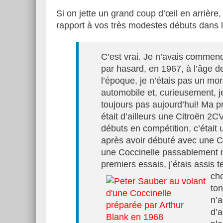
Si on jette un grand coup d’œil en arrièr
rapport à vos très modestes débuts dans 
Essai – Morgan Supersp
C’est vrai. Je n’avais commenc
par hasard, en 1967, à l’âge d
l’époque, je n’étais pas un mo
automobile et, curieusement, je
toujours pas aujourd’hui! Ma p
était d’ailleurs une Citroën 2C
débuts en compétition, c’était 
après avoir débuté avec une Co
une Coccinelle passablement m
premiers essais, j’étais assis 
cho
ton
n’a
d’a