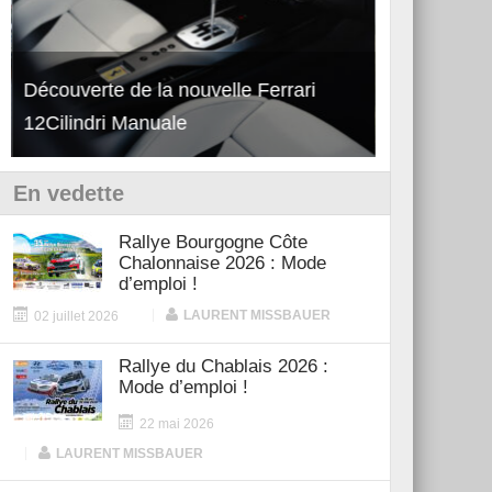
Découverte de la nouvelle Ferrari
Essai – Po
12Cilindri Manuale
Shift
En vedette
Rallye Bourgogne Côte
Chalonnaise 2026 : Mode
d’emploi !
|
LAURENT MISSBAUER
02 juillet 2026
Rallye du Chablais 2026 :
Mode d’emploi !
22 mai 2026
|
LAURENT MISSBAUER