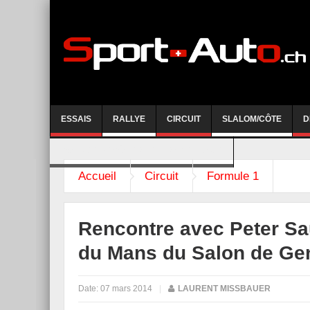
ESSAIS
RALLYE
CIRCUIT
SLALOM/CÔTE
D
COURSE DE CÔTE AYENT-ANZERE 2026
Accueil
Circuit
Formule 1
Rencontre avec Peter Sa
du Mans du Salon de Ge
Date:
07 mars 2014
|
LAURENT MISSBAUER