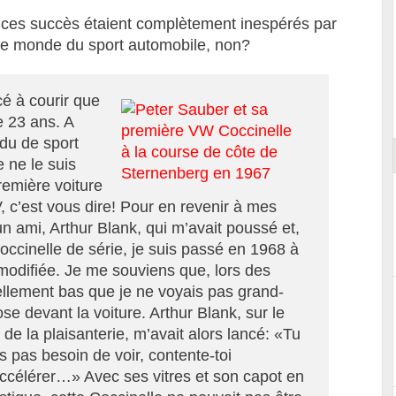
e, ces succès étaient complètement inespérés par
le monde du sport automobile, non?
Reportage exclusif dans les coulisses
ort
du Musée Porsche
é à courir que
e 23 ans. A
rdu de sport
 ne le suis
remière voiture
V, c’est vous dire! Pour en revenir à mes
un ami, Arthur Blank, qui m’avait poussé et,
ccinelle de série, je suis passé en 1968 à
odifiée. Je me souviens que, lors des
tellement bas que je ne voyais pas grand-
se devant la voiture. Arthur Blank, sur le
 de la plaisanterie, m’avait alors lancé: «Tu
s pas besoin de voir, contente-toi
ccélérer…» Avec ses vitres et son capot en