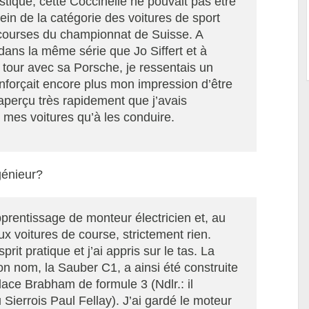
stique, cette Coccinelle ne pouvait pas être
sein de la catégorie des voitures de sport
es courses du championnat de Suisse. A
ans la même série que Jo Siffert et à
n tour avec sa Porsche, je ressentais un
nforçait encore plus mon impression d’être
 aperçu très rapidement que j’avais
r mes voitures qu’à les conduire.
génieur?
pprentissage de monteur électricien et, au
x voitures de course, strictement rien.
rit pratique et j’ai appris sur le tas. La
on nom, la Sauber C1, a ainsi été construite
ace Brabham de formule 3 (Ndlr.: il
Sierrois Paul Fellay). J’ai gardé le moteur