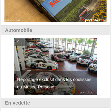
Automobile
Reportage exclusif dans les coulisses
Découverte de la nouvelle Ferrari
Essai
du Musée Porsche
12Cilindri Manuale
Shift
En vedette