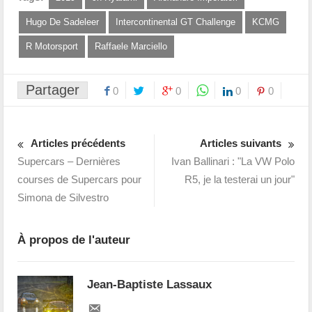
Hugo De Sadeleer
Intercontinental GT Challenge
KCMG
R Motorsport
Raffaele Marciello
Partager
0
0
0
0
Articles précédents
Articles suivants
Supercars – Dernières
Ivan Ballinari : "La VW Polo
courses de Supercars pour
R5, je la testerai un jour"
Simona de Silvestro
À propos de l'auteur
Jean-Baptiste Lassaux