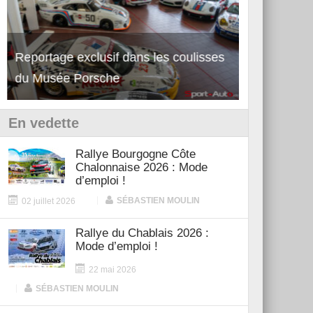
Reportage exclusif dans les coulisses
Découverte 
du Musée Porsche
12Cilindri 
En vedette
Rallye Bourgogne Côte
Chalonnaise 2026 : Mode
d’emploi !
|
SÉBASTIEN MOULIN
02 juillet 2026
Rallye du Chablais 2026 :
Mode d’emploi !
22 mai 2026
|
SÉBASTIEN MOULIN