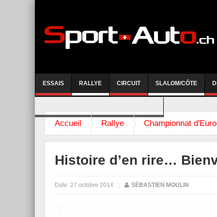
ESSAIS
RALLYE
CIRCUIT
SLALOM/CÔTE
D
COURSE DE CÔTE AYENT-ANZERE 2026
Accueil
Rallye
Championnat d'Euro
Histoire d’en rire… Bien
Date:
27 octobre 2014
|
SÉBASTIEN MOULIN