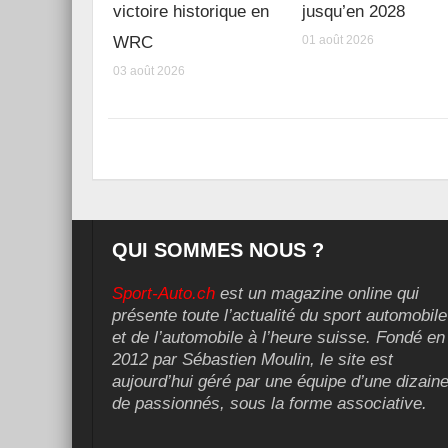
victoire historique en
jusqu’en 2028
WRC
01 août 2026
03 août 2026
QUI SOMMES NOUS ?
Sport-Auto.ch
est un magazine online qui
présente toute l’actualité du sport automobile
et de l’automobile à l’heure suisse. Fondé en
2012 par Sébastien Moulin, le site est
aujourd’hui géré par une équipe d’une dizain
de passionnés, sous la forme associative.