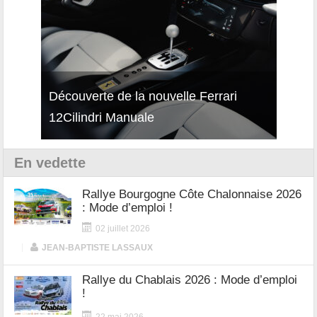
isses
Découverte de la nouvelle Ferrari
Essai
12Cilindri Manuale
Shift
En vedette
Rallye Bourgogne Côte Chalonnaise 2026
: Mode d’emploi !
02 juillet 2026
|
JEAN-BAPTISTE LASSAUX
Rallye du Chablais 2026 : Mode d’emploi
!