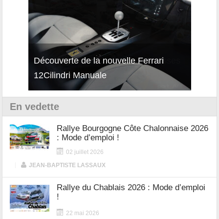
isses
Découverte de la nouvelle Ferrari
Essai
12Cilindri Manuale
Shift
En vedette
Rallye Bourgogne Côte Chalonnaise 2026
: Mode d’emploi !
02 juillet 2026
|
JEAN-BAPTISTE LASSAUX
Rallye du Chablais 2026 : Mode d’emploi
!
22 mai 2026