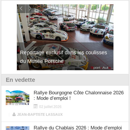
Reportage exclusif dans les coulisses
Décou
du Musée Porsche
12Cil
En vedette
Rallye Bourgogne Côte Chalonnaise 2026
: Mode d’emploi !
02 juillet 2026
|
JEAN-BAPTISTE LASSAUX
Rallye du Chablais 2026 : Mode d’emploi