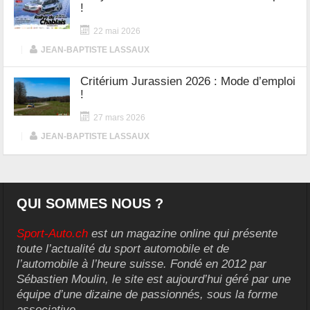
!
22 mai 2026
|
JEAN-BAPTISTE LASSAUX
Critérium Jurassien 2026 : Mode d’emploi
!
27 mars 2026
|
JEAN-BAPTISTE LASSAUX
QUI SOMMES NOUS ?
Sport-Auto.ch
est un magazine online qui présente
toute l’actualité du sport automobile et de
l’automobile à l’heure suisse. Fondé en 2012 par
Sébastien Moulin, le site est aujourd’hui géré par une
équipe d’une dizaine de passionnés, sous la forme
associative.