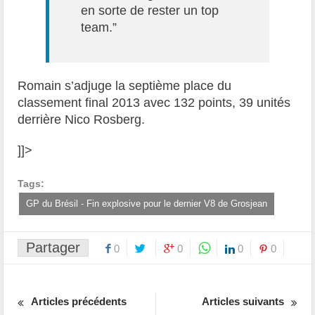
en sorte de rester un top
team.”
Romain s’adjuge la septième place du
classement final 2013 avec 132 points, 39 unités
derrière Nico Rosberg.
]]>
Tags:
GP du Brésil - Fin explosive pour le dernier V8 de Grosjean
Partager
0
0
0
0
Articles précédents
Articles suivants