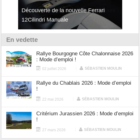
isses
Découverte de la nouvelle Ferrari
Essai
12Cilindri Manuale
Shift
En vedette
Rallye Bourgogne Côte Chalonnaise 2026
: Mode d’emploi !
|
SÉBASTIEN MOULIN
02 juillet 2026
Rallye du Chablais 2026 : Mode d’emploi
!
|
SÉBASTIEN MOULIN
22 mai 2026
Critérium Jurassien 2026 : Mode d’emploi
!
|
SÉBASTIEN MOULIN
27 mars 2026