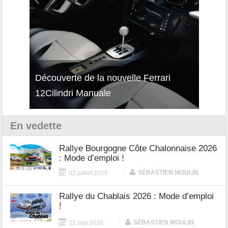
isses
Découverte de la nouvelle Ferrari
Essai
12Cilindri Manuale
Shift
En vedette
Rallye Bourgogne Côte Chalonnaise 2026
: Mode d’emploi !
|
SÉBASTIEN MOULIN
02 juillet 2026
Rallye du Chablais 2026 : Mode d’emploi
!
|
SÉBASTIEN MOULIN
22 mai 2026