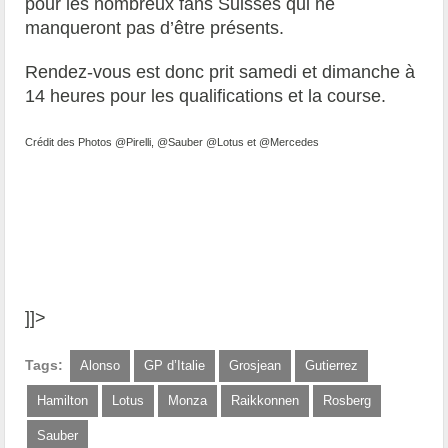
pour les nombreux fans Suisses qui ne
manqueront pas d’être présents.
Rendez-vous est donc prit samedi et dimanche à
14 heures pour les qualifications et la course.
Crédit des Photos @Pirelli, @Sauber @Lotus et @Mercedes
]]>
Tags:
Alonso
GP d’Italie
Grosjean
Gutierrez
Hamilton
Lotus
Monza
Raikkonnen
Rosberg
Sauber