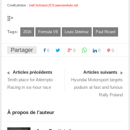
Credit photos :
Joël Schranz/JCS-
p
assionAuto.net
]]>
Tags:
2016
Formula V8
Louis Deletraz
Paul Ricard
Partager
0
0
0
0
Articles précédents
Articles suivants
Tenth place for Attempto
Hyundai Motorsport targets
Racing in six-hour race
podium at fast and furious
Rally Poland
À propos de l'auteur