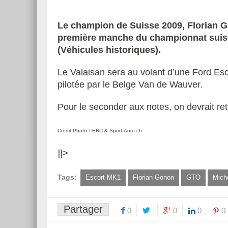
Le champion de Suisse 2009, Florian G
première manche du championnat suisse
(Véhicules historiques).
Le Valaisan sera au volant d’une Ford Es
pilotée par le Belge Van de Wauver.
Pour le seconder aux notes, on devrait retr
Credit Photo ©ERC & Sport-Auto.ch
]]>
Tags:
Escort MK1
Florian Gonon
GTO
Mich
Partager
0
0
0
0