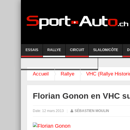
ESSAIS
RALLYE
CIRCUIT
SLALOM/CÔTE
D
COURSE DE CÔTE AYENT-ANZERE 2026
Accueil
Rallye
VHC (Rallye Histori
Florian Gonon en VHC s
Date:
12 mars 2013
|
SÉBASTIEN MOULIN