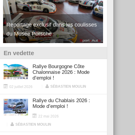
Reportage exclusif dans les coulisses
Découverte de la nouvelle Ferrari
Essai – Po
du Musée Porsche
12Cilindri Manuale
Shift
En vedette
Rallye Bourgogne Côte
Chalonnaise 2026 : Mode
d’emploi !
|
SÉBASTIEN MOULIN
02 juillet 2026
Rallye du Chablais 2026 :
Mode d’emploi !
22 mai 2026
|
SÉBASTIEN MOULIN