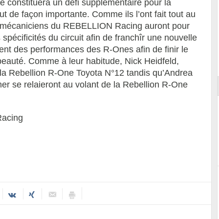
e constituera un défi supplémentaire pour la
eut de façon importante. Comme ils l’ont fait tout au
s et mécaniciens du REBELLION Racing auront pour
pécificités du circuit afin de franchîr une nouvelle
t des performances des R-Ones afin de finir le
Essai – Morgan Supersport
auté. Comme à leur habitude, Nick Heidfeld,
t la Rebellion R-One Toyota N°12 tandis qu’Andrea
er se relaieront au volant de la Rebellion R-One
Racing