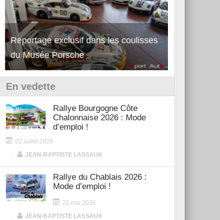
Reportage exclusif dans les coulisses
Découverte 
du Musée Porsche
12Cilindri 
En vedette
Rallye Bourgogne Côte
Chalonnaise 2026 : Mode
d’emploi !
02 juillet 2026
|
JEAN-BAPTISTE LASSAUX
Rallye du Chablais 2026 :
Mode d’emploi !
22 mai 2026
|
JEAN-BAPTISTE LASSAUX