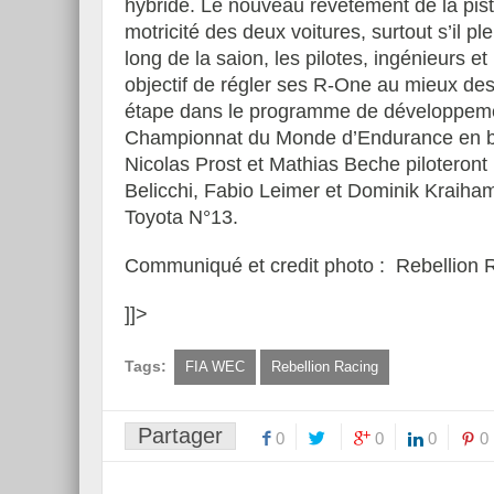
hybride. Le nouveau revêtement de la pist
motricité des deux voitures, surtout s’il pl
long de la saion, les pilotes, ingénieur
objectif de régler ses R-One au mieux des s
étape dans le programme de développemen
Championnat du Monde d’Endurance en be
Nicolas Prost et Mathias Beche piloteron
Belicchi, Fabio Leimer et Dominik Kraiham
Toyota N°13.
Communiqué et credit photo : Rebellion 
]]>
Tags:
FIA WEC
Rebellion Racing
Partager
0
0
0
0