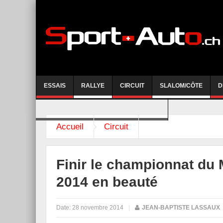
ESSAIS
RALLYE
CIRCUIT
SLALOM/CÔTE
D
COURSE DE CÔTE AYENT-ANZERE 2026
Accueil
Circuit
Finir le championnat d
2014 en beauté
Date:
28 novembre 2014
|
JEAN-BAPTISTE LASSAUX