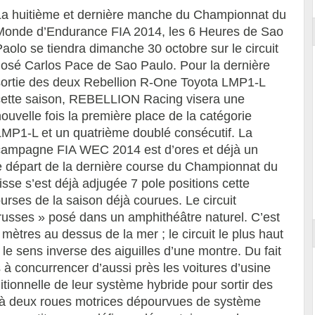
La huitième et dernière manche du Championnat du
Monde d’Endurance FIA 2014, les 6 Heures de Sao
aolo se tiendra dimanche 30 octobre sur le circuit
José Carlos Pace de Sao Paulo. Pour la dernière
sortie des deux Rebellion R-One Toyota LMP1-L
cette saison, REBELLION Racing visera une
ouvelle fois la première place de la catégorie
LMP1-L et un quatrième doublé consécutif. La
campagne FIA WEC 2014 est d’ores et déjà un
départ de la dernière course du Championnat du
se s’est déjà adjugée 7 pole positions cette
ourses de la saison déjà courues. Le circuit
russes » posé dans un amphithéâtre naturel. C’est
mètres au dessus de la mer ; le circuit le plus haut
 le sens inverse des aiguilles d’une montre. Du fait
s à concurrencer d’aussi près les voitures d’usine
tionnelle de leur système hybride pour sortir des
s à deux roues motrices dépourvues de système