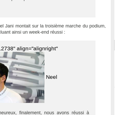
eel Jani montait sur la troisième marche du podium,
Essai – Morgan Supersport
uant ainsi un week-end réussi :
2738" align="alignright"
Neel
eureux, finalement, nous avons réussi à