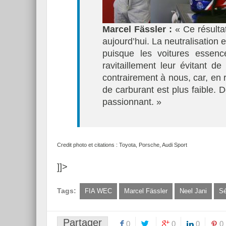
Marcel Fässler :
« Ce résulta
aujourd’hui. La neutralisation
puisque les voitures essenc
ravitaillement leur évitant d
contrairement à nous, car, en r
de carburant est plus faible. D
passionnant. »
Credit photo et citations : Toyota, Porsche, Audi Sport
]]>
Tags:
FIA WEC
Marcel Fässler
Neel Jani
Sé
Partager
0
0
0
0