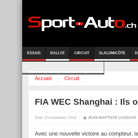
ESSAIS
RALLYE
CIRCUIT
SLALOM/CÔTE
D
COURSE DE CÔTE AYENT-ANZERE 2026
Accueil
Circuit
FIA WEC Shanghai : Ils o
Date:
03 novembre 2014
|
JEAN-BAPTISTE LASSAUX
Avec une nouvelle victoire au compteur, l