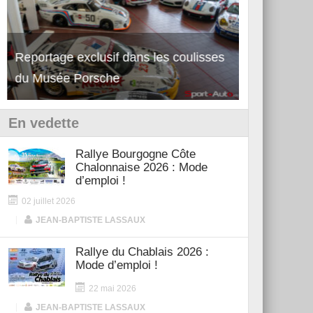
Reportage exclusif dans les coulisses
Découverte 
du Musée Porsche
12Cilindri 
En vedette
Rallye Bourgogne Côte
Chalonnaise 2026 : Mode
d’emploi !
02 juillet 2026
|
JEAN-BAPTISTE LASSAUX
Rallye du Chablais 2026 :
Mode d’emploi !
22 mai 2026
|
JEAN-BAPTISTE LASSAUX