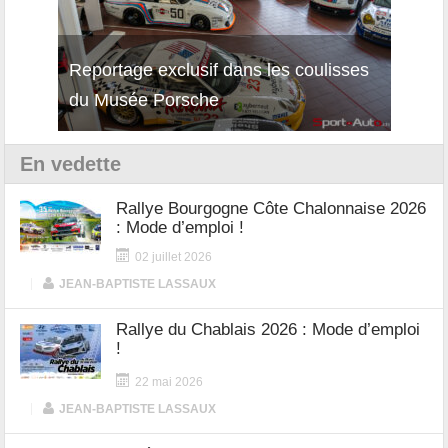
Reportage exclusif dans les coulisses
Découverte de la nouvelle Ferrari
Essai
du Musée Porsche
12Cilindri Manuale
Shift
En vedette
Rallye Bourgogne Côte Chalonnaise 2026
: Mode d’emploi !
02 juillet 2026
|
JEAN-BAPTISTE LASSAUX
Rallye du Chablais 2026 : Mode d’emploi
!
22 mai 2026
|
JEAN-BAPTISTE LASSAUX