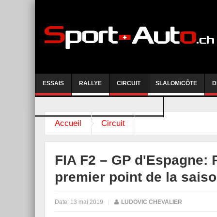
ESSAIS
RALLYE
CIRCUIT
SLALOM/CÔTE
D
COURSE DE CÔTE AYENT-ANZERE 2026
Accueil
Circuit
FIA F2 – GP d'Espagne:
premier point de la saiso
Date:
13 mai 2019
|
LUDOVIC CHEVALIER