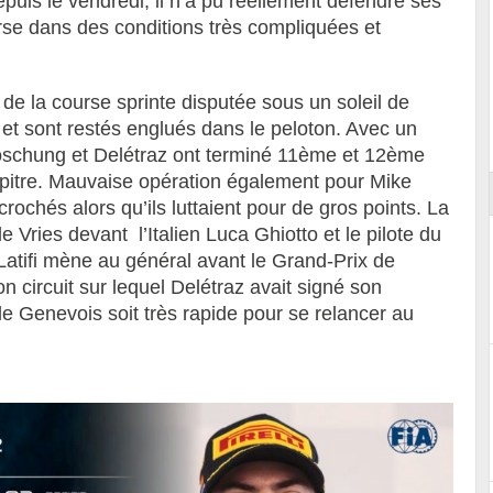
puis le vendredi, il n’a pu réellement défendre ses
se dans des conditions très compliquées et
 de la course sprinte disputée sous un soleil de
ort
 et sont restés englués dans le peloton. Avec un
 Boschung et Delétraz ont terminé 11ème et 12ème
apitre. Mauvaise opération également pour Mike
ochés alors qu’ils luttaient pour de gros points. La
 Vries devant l’Italien Luca Ghiotto et le pilote du
atifi mène au général avant le Grand-Prix de
circuit sur lequel Delétraz avait signé son
 le Genevois soit très rapide pour se relancer au