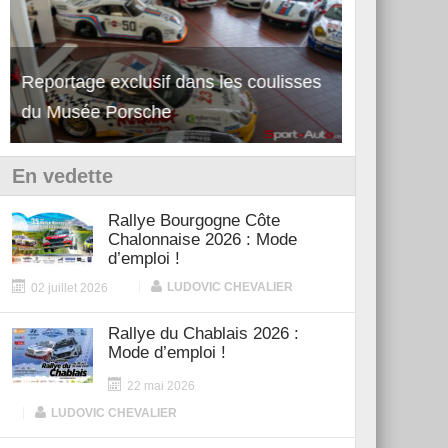
Reportage exclusif dans les coulisses
Découverte de la nouvelle Ferrari
Essai – Po
du Musée Porsche
12Cilindri Manuale
Shift
En vedette
Rallye Bourgogne Côte
Chalonnaise 2026 : Mode
d’emploi !
|
LUDOVIC CHEVALIER
02 juillet 2026
Rallye du Chablais 2026 :
Mode d’emploi !
22 mai 2026
|
LUDOVIC CHEVALIER