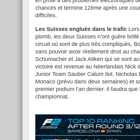
en proie à des problèmes électroniques de
chances et termine 12ème après une cour
difficiles.
Les Suisses englués dans le trafic
Lors
Essai – Morgan Supersp
plomb, les deux Suisses n’ont guère brillé
circuit où sont de plus très compliqués,
sans pouvoir avoir réellement droit au ch
Schumacher et Jack Aitken qui se sont accr
victoire est revenue au Néerlandais Nick de
Junior Team Sauber Calum Ilot. Nicholas L
Monaco (prévu dans deux semaines) et son 
premier podium l’an dernier. Il faudra que
championnat.