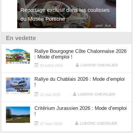
Reportage exclusif dans les coulisses
Décou
du Musée Porsche
12Cil
En vedette
Rallye Bourgogne Côte Chalonnaise 2026
: Mode d’emploi !
|
LUDOVIC CHEVALIER
02 juillet 2026
Rallye du Chablais 2026 : Mode d’emploi
!
|
LUDOVIC CHEVALIER
22 mai 2026
Critérium Jurassien 2026 : Mode d’emploi
!
|
LUDOVIC CHEVALIER
27 mars 2026