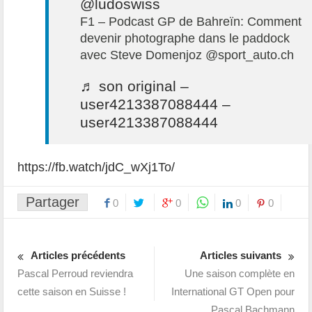
@ludoswiss
F1 – Podcast GP de Bahreïn: Comment
devenir photographe dans le paddock
avec Steve Domenjoz @sport_auto.ch
♬ son original –
user4213387088444 –
user4213387088444
https://fb.watch/jdC_wXj1To/
Partager
0
0
0
0
Articles précédents
Articles suivants
Pascal Perroud reviendra
Une saison complète en
cette saison en Suisse !
International GT Open pour
Pascal Bachmann